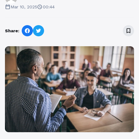
calendar_today
schedule
Mar 10, 2025
00:44
bookmark_border
Share: