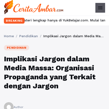
menu
materi lengkap hanya di YukBelajar.com. Mulai langkah suksesmu h
BREAKING
Home
/
Pendidikan
/
Implikasi Jargon dalam Media Massa: Organisasi Propaganda yang Terkait dengan Jargon
PENDIDIKAN
Implikasi Jargon dalam
Media Massa: Organisasi
Propaganda yang Terkait
dengan Jargon
Author