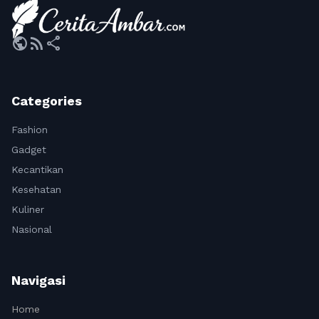
public
rss_feed
share
Categories
Fashion
Gadget
Kecantikan
Kesehatan
Kuliner
Nasional
Navigasi
Home