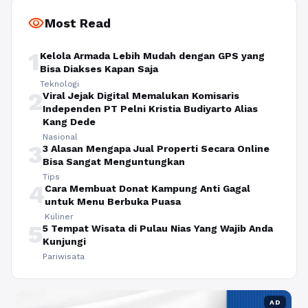
visibility
Most Read
1
Kelola Armada Lebih Mudah dengan GPS yang
Bisa Diakses Kapan Saja
Teknologi
2
Viral Jejak Digital Memalukan Komisaris
Independen PT Pelni Kristia Budiyarto Alias
Kang Dede
Nasional
3
3 Alasan Mengapa Jual Properti Secara Online
Bisa Sangat Menguntungkan
Tips
4
Cara Membuat Donat Kampung Anti Gagal
untuk Menu Berbuka Puasa
Kuliner
5
5 Tempat Wisata di Pulau Nias Yang Wajib Anda
Kunjungi
Pariwisata
AD