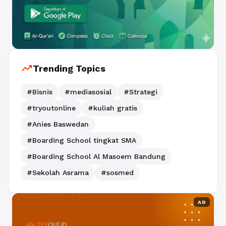
trending_up
Trending Topics
#Bisnis
#mediasosial
#Strategi
#tryoutonline
#kuliah gratis
#Anies Baswedan
#Boarding School tingkat SMA
#Boarding School Al Masoem Bandung
#Sekolah Asrama
#sosmed
AD