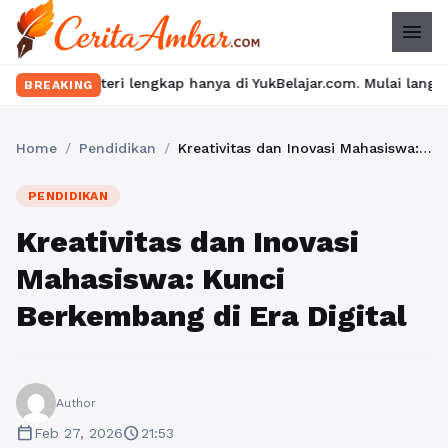
menu
ngkap hanya di YukBelajar.com. Mulai langkah suksesmu hari ini!
BREAKING
Home
/
Pendidikan
/
Kreativitas dan Inovasi Mahasiswa: Kunci Berkembang di Era Digital
PENDIDIKAN
Kreativitas dan Inovasi
Mahasiswa: Kunci
Berkembang di Era Digital
Author
calendar_today
schedule
Feb 27, 2026
21:53