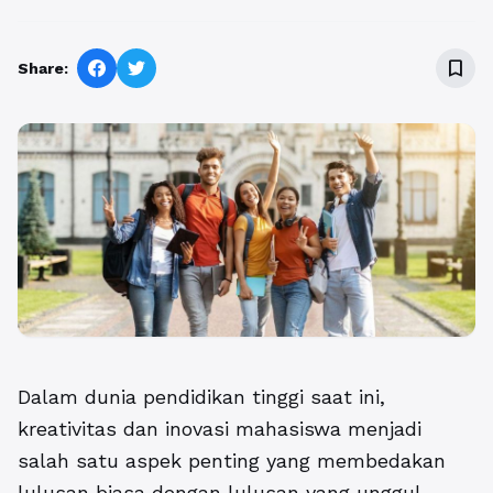
bookmark_border
Share:
Dalam dunia pendidikan tinggi saat ini,
kreativitas dan inovasi mahasiswa menjadi
salah satu aspek penting yang membedakan
lulusan biasa dengan lulusan yang unggul.