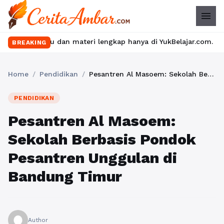
menu
eru dan materi lengkap hanya di YukBelajar.com. Mulai langkah su
BREAKING
Home
/
Pendidikan
/
Pesantren Al Masoem: Sekolah Berbasis Pondok Pesantren Unggulan di Bandung Timur
PENDIDIKAN
Pesantren Al Masoem:
Sekolah Berbasis Pondok
Pesantren Unggulan di
Bandung Timur
Author