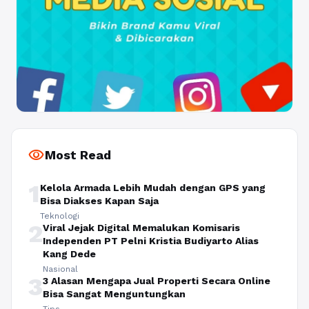
visibility
Most Read
1
Kelola Armada Lebih Mudah dengan GPS yang
Bisa Diakses Kapan Saja
Teknologi
2
Viral Jejak Digital Memalukan Komisaris
Independen PT Pelni Kristia Budiyarto Alias
Kang Dede
Nasional
3
3 Alasan Mengapa Jual Properti Secara Online
Bisa Sangat Menguntungkan