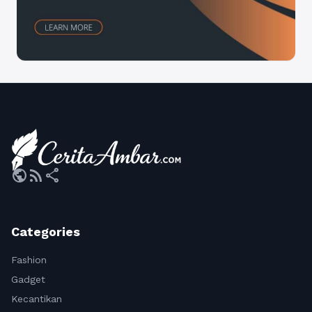
public
rss_feed
share
Categories
Fashion
Gadget
Kecantikan