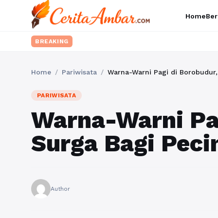
Home
Ber
BREAKING
Home
/
Pariwisata
/
Warna-Warni Pagi di Borobudur, 
PARIWISATA
Warna-Warni Pag
Surga Bagi Peci
Author