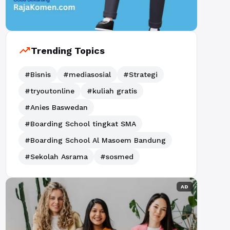
trending_up
Trending Topics
#Bisnis
#mediasosial
#Strategi
#tryoutonline
#kuliah gratis
#Anies Baswedan
#Boarding School tingkat SMA
#Boarding School Al Masoem Bandung
#Sekolah Asrama
#sosmed
AD