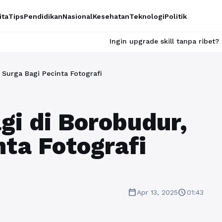
ita
Tips
Pendidikan
Nasional
Kesehatan
Teknologi
Politik
Ingin upgrade skill tanpa ribet? Temukan kelas s
Surga Bagi Pecinta Fotografi
i di Borobudur,
nta Fotografi
calendar_today
schedule
Apr 13, 2025
01:43