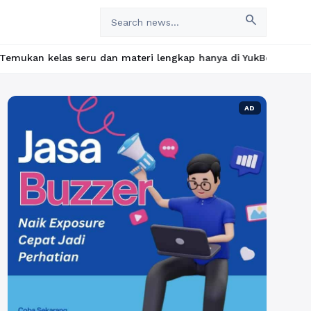
search
eru dan materi lengkap hanya di YukBelajar.com. Mulai langkah s
AD