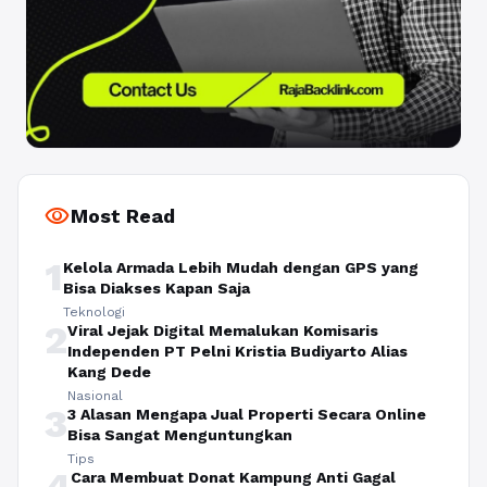
visibility
Most Read
1
Kelola Armada Lebih Mudah dengan GPS yang
Bisa Diakses Kapan Saja
Teknologi
2
Viral Jejak Digital Memalukan Komisaris
Independen PT Pelni Kristia Budiyarto Alias
Kang Dede
Nasional
3
3 Alasan Mengapa Jual Properti Secara Online
Bisa Sangat Menguntungkan
Tips
Cara Membuat Donat Kampung Anti Gagal