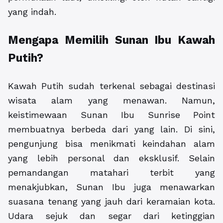
yang indah.
Mengapa Memilih Sunan Ibu Kawah
Putih?
Kawah Putih sudah terkenal sebagai destinasi
wisata alam yang menawan. Namun,
keistimewaan Sunan Ibu Sunrise Point
membuatnya berbeda dari yang lain. Di sini,
pengunjung bisa menikmati keindahan alam
yang lebih personal dan eksklusif. Selain
pemandangan matahari terbit yang
menakjubkan, Sunan Ibu juga menawarkan
suasana tenang yang jauh dari keramaian kota.
Udara sejuk dan segar dari ketinggian