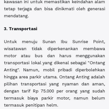
kawasan ini untuk memastikan keindahan alam
tetap terjaga dan bisa dinikmati oleh generasi
mendatang.
3. Transportasi
Untuk menuju Sunan Ibu Sunrise Point,
wisatawan tidak diperkenankan membawa
motor atau bus dan harus menggunakan
transportasi lokal yang dikenal sebagai "Ontang
Anting". Namun, mobil pribadi diperbolehkan
hingga area parkir utama. Ontang Anting adalah
pilihan transportasi yang nyaman dan aman,
dengan tarif Rp 75.000 per orang yang sudah
termasuk biaya parkir motor, namun belum
termasuk penitipan helm.