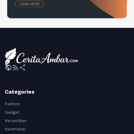
public
rss_feed
share
Categories
Fashion
Gadget
Kecantikan
Kesehatan