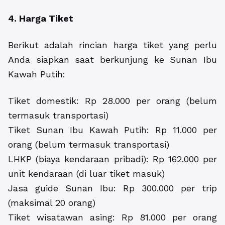
4. Harga Tiket
Berikut adalah rincian harga tiket yang perlu
Anda siapkan saat berkunjung ke Sunan Ibu
Kawah Putih:
Tiket domestik: Rp 28.000 per orang (belum
termasuk transportasi)
Tiket Sunan Ibu Kawah Putih: Rp 11.000 per
orang (belum termasuk transportasi)
LHKP (biaya kendaraan pribadi): Rp 162.000 per
unit kendaraan (di luar tiket masuk)
Jasa guide Sunan Ibu: Rp 300.000 per trip
(maksimal 20 orang)
Tiket wisatawan asing: Rp 81.000 per orang