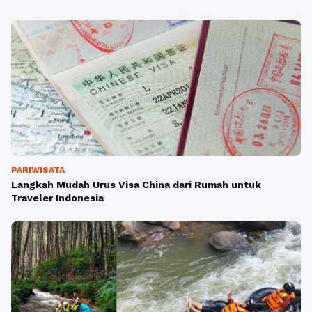
PARIWISATA
Langkah Mudah Urus Visa China dari Rumah untuk
Traveler Indonesia