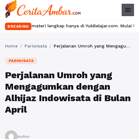
menu
ateri lengkap hanya di YukBelajar.com. Mulai langkah suksesmu h
BREAKING
Home
/
Pariwisata
/
Perjalanan Umroh yang Mengagumkan dengan Alhijaz Indowisata di Bulan April
PARIWISATA
Perjalanan Umroh yang
Mengagumkan dengan
Alhijaz Indowisata di Bulan
April
Author