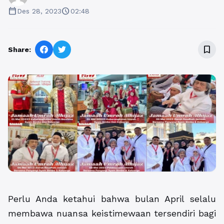
calendar_today
schedule
Des 28, 2023
02:48
bookmark_border
Share:
Perlu Anda ketahui bahwa bulan April selalu
membawa nuansa keistimewaan tersendiri bagi