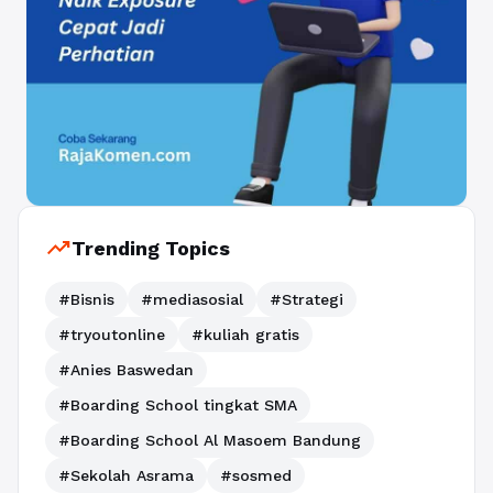
trending_up
Trending Topics
#Bisnis
#mediasosial
#Strategi
#tryoutonline
#kuliah gratis
#Anies Baswedan
#Boarding School tingkat SMA
#Boarding School Al Masoem Bandung
#Sekolah Asrama
#sosmed