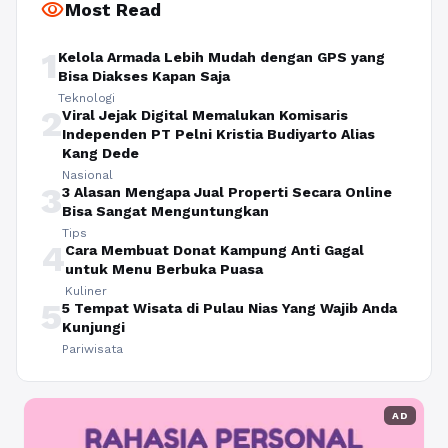
visibility
Most Read
1
Kelola Armada Lebih Mudah dengan GPS yang
Bisa Diakses Kapan Saja
Teknologi
2
Viral Jejak Digital Memalukan Komisaris
Independen PT Pelni Kristia Budiyarto Alias
Kang Dede
Nasional
3
3 Alasan Mengapa Jual Properti Secara Online
Bisa Sangat Menguntungkan
Tips
4
Cara Membuat Donat Kampung Anti Gagal
untuk Menu Berbuka Puasa
Kuliner
5
5 Tempat Wisata di Pulau Nias Yang Wajib Anda
Kunjungi
Pariwisata
AD