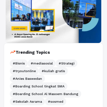
trending_up
Trending Topics
#Bisnis
#mediasosial
#Strategi
#tryoutonline
#kuliah gratis
#Anies Baswedan
#Boarding School tingkat SMA
#Boarding School Al Masoem Bandung
#Sekolah Asrama
#sosmed