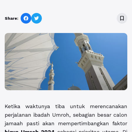
bookmark_border
Share:
Ketika waktunya tiba untuk merencanakan
perjalanan ibadah Umroh, sebagian besar calon
jamaah pasti akan mempertimbangkan faktor
biaya Umroh 2024
sebagai prioritas utama. Di