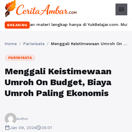
menu
dan materi lengkap hanya di YukBelajar.com. Mulai langkah sukses
BREAKING
Home
/
Pariwisata
/
Menggali Keistimewaan Umroh On Budget, Biaya Umroh Paling Ekonomis
PARIWISATA
Menggali Keistimewaan
Umroh On Budget, Biaya
Umroh Paling Ekonomis
Author
calendar_today
schedule
Jan 09, 2024
05:01