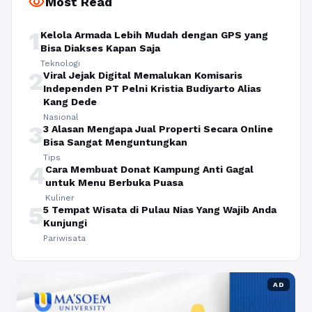
visibility
Most Read
1
Kelola Armada Lebih Mudah dengan GPS yang
Bisa Diakses Kapan Saja
Teknologi
2
Viral Jejak Digital Memalukan Komisaris
Independen PT Pelni Kristia Budiyarto Alias
Kang Dede
Nasional
3
3 Alasan Mengapa Jual Properti Secara Online
Bisa Sangat Menguntungkan
Tips
4
Cara Membuat Donat Kampung Anti Gagal
untuk Menu Berbuka Puasa
Kuliner
5
5 Tempat Wisata di Pulau Nias Yang Wajib Anda
Kunjungi
Pariwisata
AD