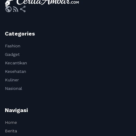
public
rss_feed
share
Categories
Fashion
Gadget
Kecantikan
Kesehatan
Kuliner
Nasional
Navigasi
Home
Berita