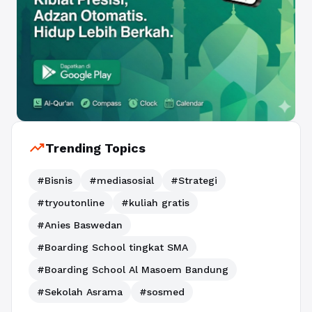
trending_up
Trending Topics
#Bisnis
#mediasosial
#Strategi
#tryoutonline
#kuliah gratis
#Anies Baswedan
#Boarding School tingkat SMA
#Boarding School Al Masoem Bandung
#Sekolah Asrama
#sosmed