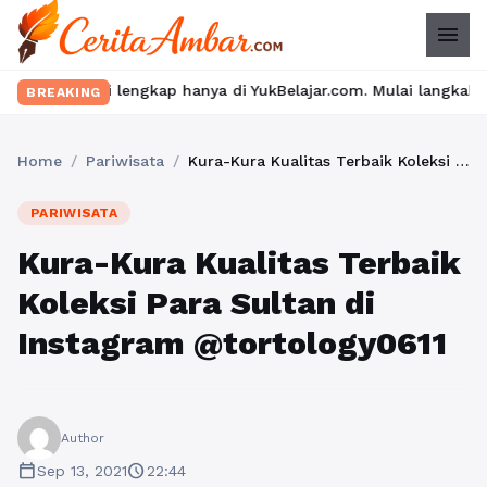
menu
engkap hanya di YukBelajar.com. Mulai langkah suksesmu hari ini!
BREAKING
Home
/
Pariwisata
/
Kura-Kura Kualitas Terbaik Koleksi Para Sultan di Instagram @tortology0611
PARIWISATA
Kura-Kura Kualitas Terbaik
Koleksi Para Sultan di
Instagram @tortology0611
Author
calendar_today
schedule
Sep 13, 2021
22:44