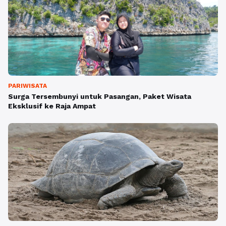
PARIWISATA
Surga Tersembunyi untuk Pasangan, Paket Wisata
Eksklusif ke Raja Ampat