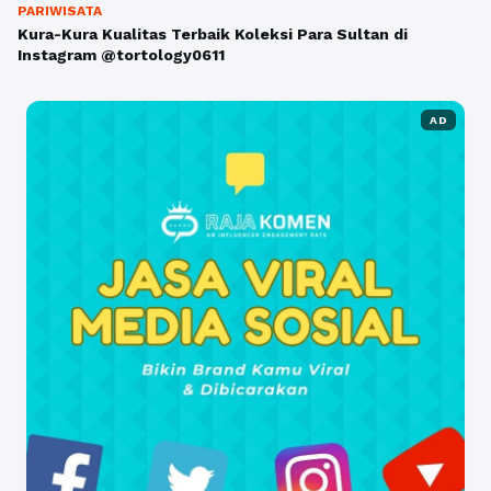
PARIWISATA
Kura-Kura Kualitas Terbaik Koleksi Para Sultan di
Instagram @tortology0611
AD