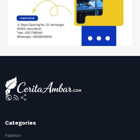
public
rss_feed
share
Categories
Fashion