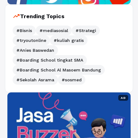
trending_up
Trending Topics
#Bisnis
#mediasosial
#Strategi
#tryoutonline
#kuliah gratis
#Anies Baswedan
#Boarding School tingkat SMA
#Boarding School Al Masoem Bandung
#Sekolah Asrama
#sosmed
AD