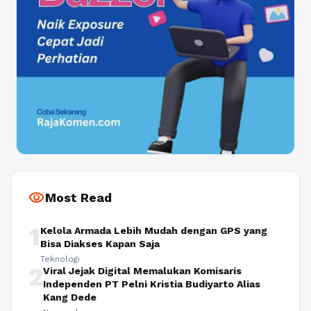
visibility
Most Read
1
Kelola Armada Lebih Mudah dengan GPS yang
Bisa Diakses Kapan Saja
Teknologi
2
Viral Jejak Digital Memalukan Komisaris
Independen PT Pelni Kristia Budiyarto Alias
Kang Dede