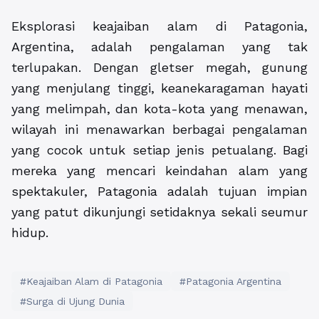
Eksplorasi keajaiban alam di Patagonia,
Argentina, adalah pengalaman yang tak
terlupakan. Dengan gletser megah, gunung
yang menjulang tinggi, keanekaragaman hayati
yang melimpah, dan kota-kota yang menawan,
wilayah ini menawarkan berbagai pengalaman
yang cocok untuk setiap jenis petualang. Bagi
mereka yang mencari keindahan alam yang
spektakuler, Patagonia adalah tujuan impian
yang patut dikunjungi setidaknya sekali seumur
hidup.
#Keajaiban Alam di Patagonia
#Patagonia Argentina
#Surga di Ujung Dunia