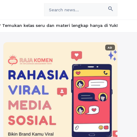
search
seru dan materi lengkap hanya di YukBelajar.com. Mulai langkah s
AD