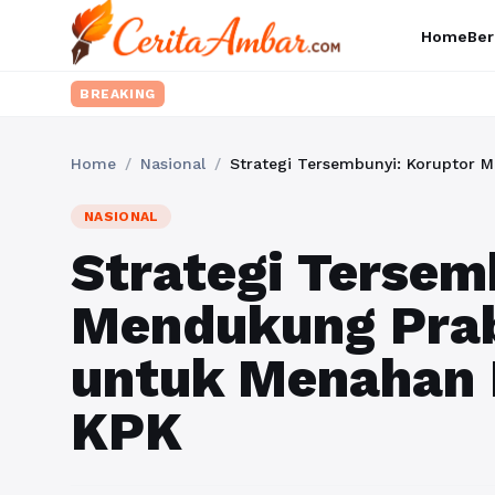
Home
Ber
BREAKING
Home
/
Nasional
/
NASIONAL
Strategi Tersem
Mendukung Pra
untuk Menahan 
KPK