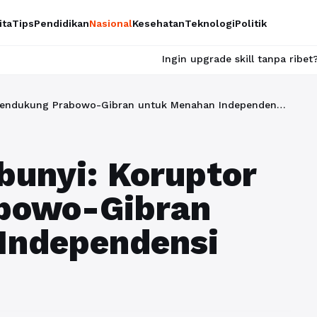
ita
Tips
Pendidikan
Nasional
Kesehatan
Teknologi
Politik
Ingin upgrade skill tanpa ribet? Temukan kelas 
Strategi Tersembunyi: Koruptor Mendukung Prabowo-Gibran untuk Menahan Independensi KPK
bunyi: Koruptor
bowo-Gibran
Independensi