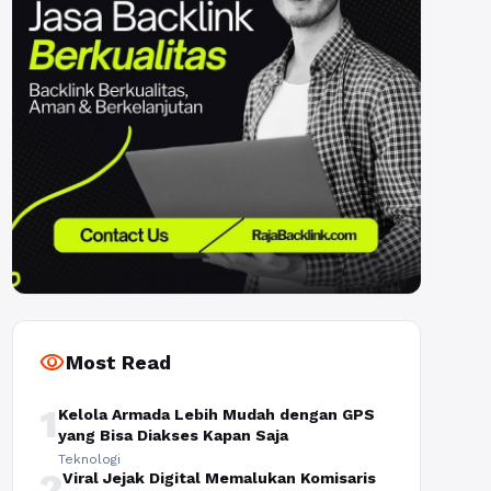
visibility
Most Read
1
Kelola Armada Lebih Mudah dengan GPS
yang Bisa Diakses Kapan Saja
Teknologi
2
Viral Jejak Digital Memalukan Komisaris