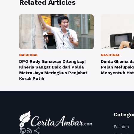
Related Articles
NASIONAL
NASIONAL
DPO Rudy Gunawan Ditangkap!
Dinda Ghania d
Kinerja Sangat Baik dari Polda
Pelan Melupak
Metro Jaya Meringkus Penjahat
Menyentuh Hat
Kerah Putih
Catego
Fashion
public
rss_feed
share