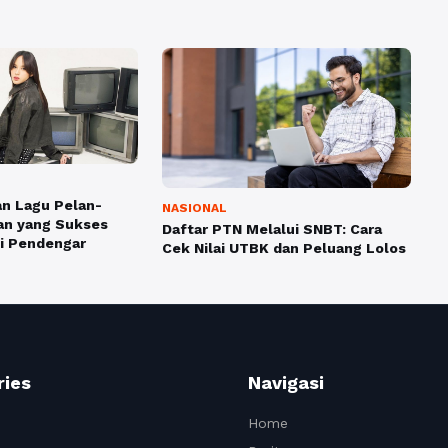
an Lagu Pelan-
NASIONAL
an yang Sukses
Daftar PTN Melalui SNBT: Cara
i Pendengar
Cek Nilai UTBK dan Peluang Lolos
ries
Navigasi
Home