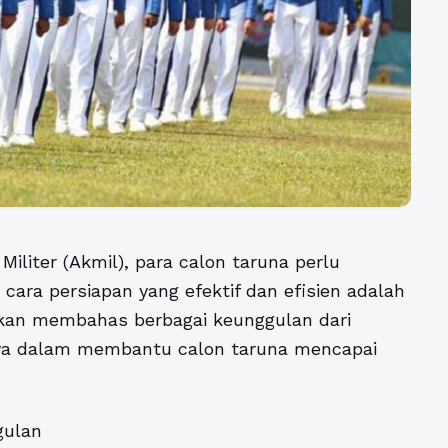
liter (Akmil), para calon taruna perlu
cara persiapan yang efektif dan efisien adalah
i akan membahas berbagai keunggulan dari
snya dalam membantu calon taruna mencapai
gulan