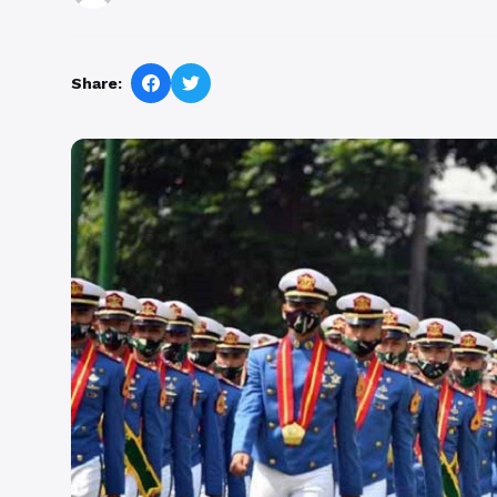
Share: