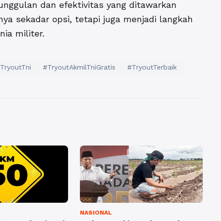
unggulan dan efektivitas yang ditawarkan
a sekadar opsi, tetapi juga menjadi langkah
ia militer.
TryoutTni
#TryoutAkmilTniGratis
#TryoutTerbaik
NASIONAL