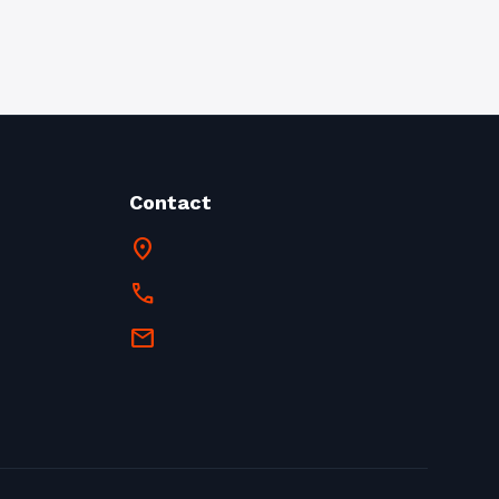
Contact
location_on
call
mail