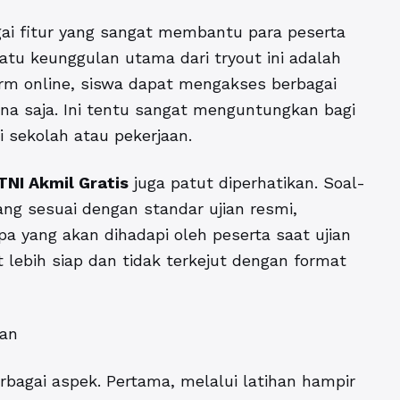
ai fitur yang sangat membantu para peserta
tu keunggulan utama dari tryout ini adalah
orm online, siswa dapat mengakses berbagai
ana saja. Ini tentu sangat menguntungkan bagi
i sekolah atau pekerjaan.
TNI Akmil Gratis
juga patut diperhatikan. Soal-
ang sesuai dengan standar ujian resmi,
 yang akan dihadapi oleh peserta saat ujian
 lebih siap dan tidak terkejut dengan format
ian
berbagai aspek. Pertama, melalui latihan hampir