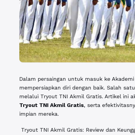
Dalam persaingan untuk masuk ke Akademi Mi
mempersiapkan diri dengan baik. Salah satu 
melalui Tryout TNI Akmil Gratis. Artikel in
Tryout TNI Akmil Gratis
, serta efektivita
impian mereka.
Tryout TNI Akmil Gratis: Review dan Keung