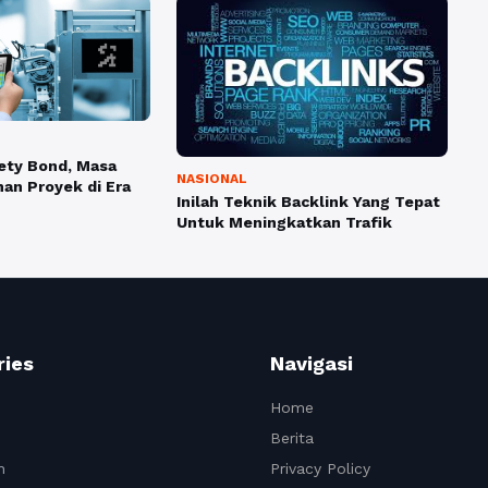
rety Bond, Masa
NASIONAL
an Proyek di Era
Inilah Teknik Backlink Yang Tepat
Untuk Meningkatkan Trafik
ries
Navigasi
Home
Berita
n
Privacy Policy