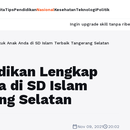
ita
Tips
Pendidikan
Nasional
Kesehatan
Teknologi
Politik
Ingin upgrade skill tanpa ribet? Temukan kela
uk Anak Anda di SD Islam Terbaik Tangerang Selatan
dikan Lengkap
 di SD Islam
ng Selatan
calendar_today
schedule
Nov 09, 2021
20:02