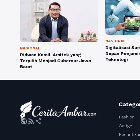
NASIONAL
Digitalisasi Su
NASIONAL
Depan Penjamin
Ridwan Kamil, Arsitek yang
Teknologi
Terpilih Menjadi Gubernur Jawa
Barat
Catego
Fashion
public
rss_feed
share
Gadget
Kecantika