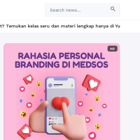
search
s seru dan materi lengkap hanya di YukBelajar.com. Mulai langkah
AD