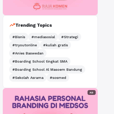
trending_up
Trending Topics
#Bisnis
#mediasosial
#Strategi
#tryoutonline
#kuliah gratis
#Anies Baswedan
#Boarding School tingkat SMA
#Boarding School Al Masoem Bandung
#Sekolah Asrama
#sosmed
AD