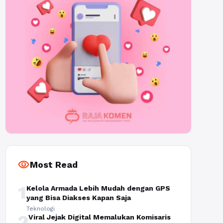
visibility
Most Read
1
Kelola Armada Lebih Mudah dengan GPS
yang Bisa Diakses Kapan Saja
Teknologi
2
Viral Jejak Digital Memalukan Komisaris