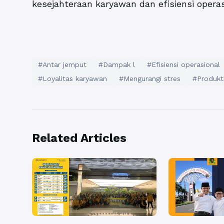
kesejahteraan karyawan dan efisiensi operas
#Antar jemput
#Dampak l
#Efisiensi operasional
#Loyalitas karyawan
#Mengurangi stres
#Produkt
Related Articles