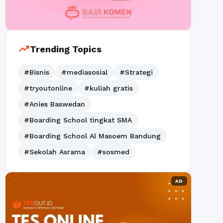
trending_up
Trending Topics
#Bisnis
#mediasosial
#Strategi
#tryoutonline
#kuliah gratis
#Anies Baswedan
#Boarding School tingkat SMA
#Boarding School Al Masoem Bandung
#Sekolah Asrama
#sosmed
AD