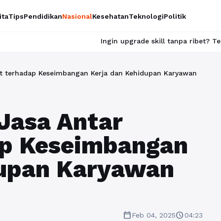
ita
Tips
Pendidikan
Nasional
Kesehatan
Teknologi
Politik
Ingin upgrade skill tanpa ribet? Temukan kelas seru 
t terhadap Keseimbangan Kerja dan Kehidupan Karyawan
Jasa Antar
p Keseimbangan
dupan Karyawan
calendar_today
schedule
Feb 04, 2025
04:23