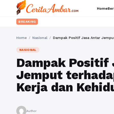
Home
Ber
BREAKING
Home
/
Nasional
/
Dampak Positif Jasa Antar Jempu
NASIONAL
Dampak Positif 
Jemput terhada
Kerja dan Kehi
Author