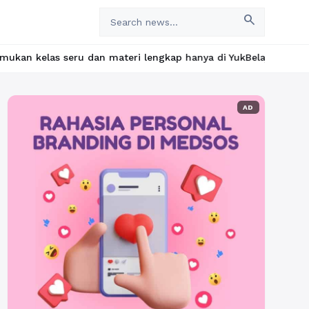
search
dan materi lengkap hanya di YukBelajar.com. Mulai langkah sukses
AD