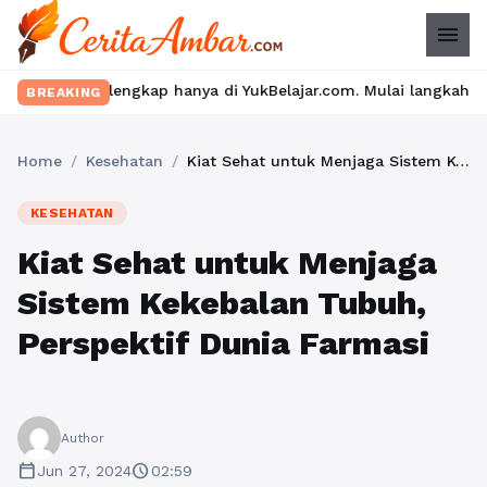
menu
engkap hanya di YukBelajar.com. Mulai langkah suksesmu hari ini
BREAKING
Home
/
Kesehatan
/
Kiat Sehat untuk Menjaga Sistem Kekebalan Tubuh, Perspektif Dunia Farmasi
KESEHATAN
Kiat Sehat untuk Menjaga
Sistem Kekebalan Tubuh,
Perspektif Dunia Farmasi
Author
calendar_today
schedule
Jun 27, 2024
02:59