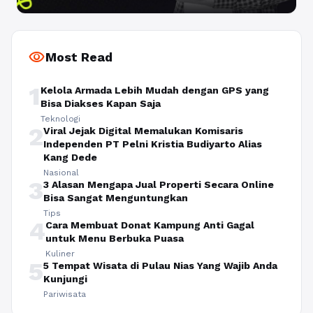
visibility
Most Read
1
Kelola Armada Lebih Mudah dengan GPS yang
Bisa Diakses Kapan Saja
Teknologi
2
Viral Jejak Digital Memalukan Komisaris
Independen PT Pelni Kristia Budiyarto Alias
Kang Dede
Nasional
3
3 Alasan Mengapa Jual Properti Secara Online
Bisa Sangat Menguntungkan
Tips
4
Cara Membuat Donat Kampung Anti Gagal
untuk Menu Berbuka Puasa
Kuliner
5
5 Tempat Wisata di Pulau Nias Yang Wajib Anda
Kunjungi
Pariwisata