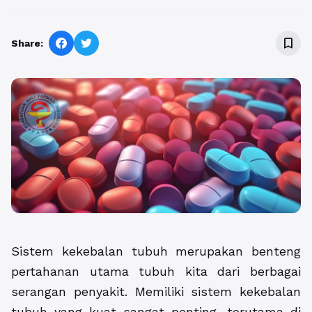
bookmark_border
Share:
Sistem kekebalan tubuh merupakan benteng
pertahanan utama tubuh kita dari berbagai
serangan penyakit. Memiliki sistem kekebalan
tubuh yang kuat sangat penting, terutama di