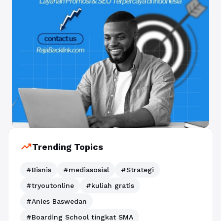
trending_up
Trending Topics
#Bisnis
#mediasosial
#Strategi
#tryoutonline
#kuliah gratis
#Anies Baswedan
#Boarding School tingkat SMA