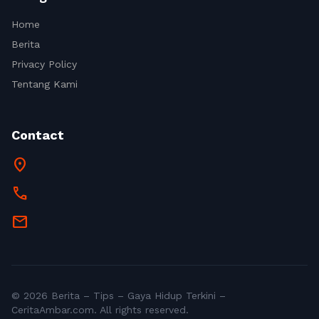
Home
Berita
Privacy Policy
Tentang Kami
Contact
location_on
call
mail
© 2026 Berita – Tips – Gaya Hidup Terkini –
CeritaAmbar.com. All rights reserved.