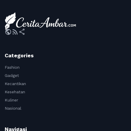
public
rss_feed
share
Categories
Fashion
Gadget
Kecantikan
Kesehatan
Kuliner
Nasional
Navigasi