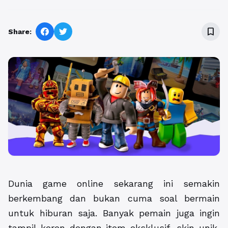
bookmark_border
Share:
Dunia game online sekarang ini semakin
berkembang dan bukan cuma soal bermain
untuk hiburan saja. Banyak pemain juga ingin
tampil keren dengan item eksklusif, skin unik,