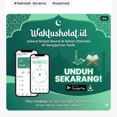
#Sekolah Asrama
#sosmed
AD