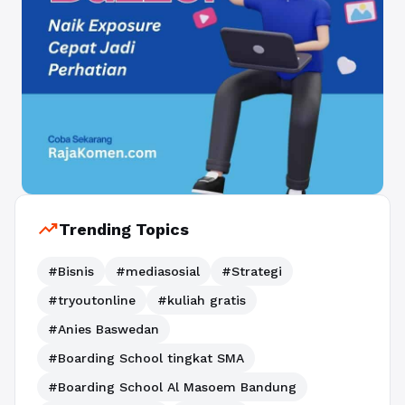
trending_up
Trending Topics
#Bisnis
#mediasosial
#Strategi
#tryoutonline
#kuliah gratis
#Anies Baswedan
#Boarding School tingkat SMA
#Boarding School Al Masoem Bandung