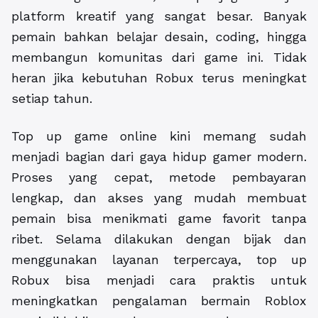
platform kreatif yang sangat besar. Banyak
pemain bahkan belajar desain, coding, hingga
membangun komunitas dari game ini. Tidak
heran jika kebutuhan Robux terus meningkat
setiap tahun.
Top up game online kini memang sudah
menjadi bagian dari gaya hidup gamer modern.
Proses yang cepat, metode pembayaran
lengkap, dan akses yang mudah membuat
pemain bisa menikmati game favorit tanpa
ribet. Selama dilakukan dengan bijak dan
menggunakan layanan terpercaya, top up
Robux bisa menjadi cara praktis untuk
meningkatkan pengalaman bermain Roblox