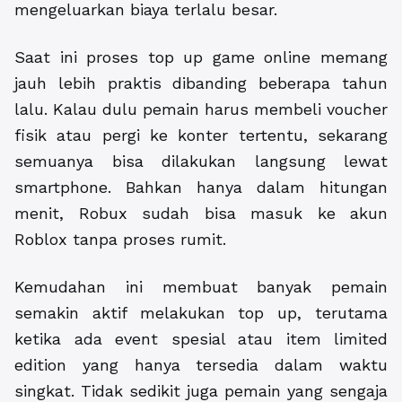
mengeluarkan biaya terlalu besar.
Saat ini proses top up game online memang
jauh lebih praktis dibanding beberapa tahun
lalu. Kalau dulu pemain harus membeli voucher
fisik atau pergi ke konter tertentu, sekarang
semuanya bisa dilakukan langsung lewat
smartphone. Bahkan hanya dalam hitungan
menit, Robux sudah bisa masuk ke akun
Roblox tanpa proses rumit.
Kemudahan ini membuat banyak pemain
semakin aktif melakukan top up, terutama
ketika ada event spesial atau item limited
edition yang hanya tersedia dalam waktu
singkat. Tidak sedikit juga pemain yang sengaja