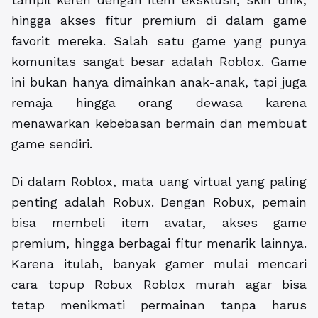
hingga akses fitur premium di dalam game
favorit mereka. Salah satu game yang punya
komunitas sangat besar adalah Roblox. Game
ini bukan hanya dimainkan anak-anak, tapi juga
remaja hingga orang dewasa karena
menawarkan kebebasan bermain dan membuat
game sendiri.
Di dalam Roblox, mata uang virtual yang paling
penting adalah Robux. Dengan Robux, pemain
bisa membeli item avatar, akses game
premium, hingga berbagai fitur menarik lainnya.
Karena itulah, banyak gamer mulai mencari
cara topup Robux Roblox murah agar bisa
tetap menikmati permainan tanpa harus