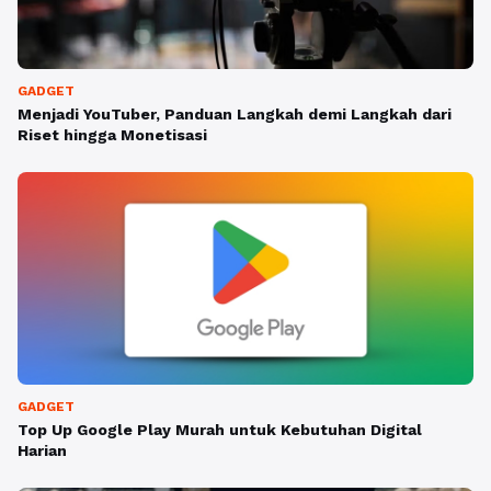
GADGET
Menjadi YouTuber, Panduan Langkah demi Langkah dari
Riset hingga Monetisasi
GADGET
Top Up Google Play Murah untuk Kebutuhan Digital
Harian