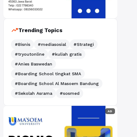
trending_up
Trending Topics
#Bisnis
#mediasosial
#Strategi
#tryoutonline
#kuliah gratis
#Anies Baswedan
#Boarding School tingkat SMA
#Boarding School Al Masoem Bandung
#Sekolah Asrama
#sosmed
AD