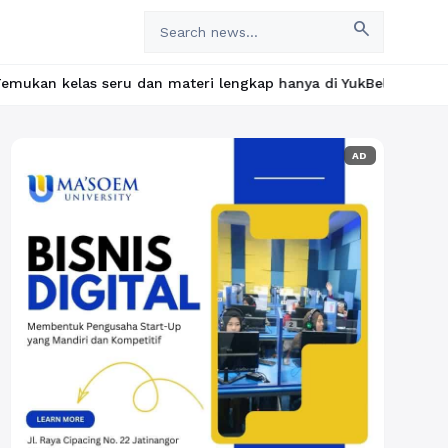
search
u dan materi lengkap hanya di YukBelajar.com. Mulai langkah suk
AD