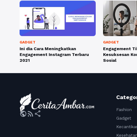
GADGET
GADGET
Ini dia Cara Meningkatkan
Engagement Ti
Engagement Instagram Terbaru
Kesuksesan Kon
2021
Sosial
Catego
Fashion
public
rss_feed
share
Gadget
Kecantika
Kesehata