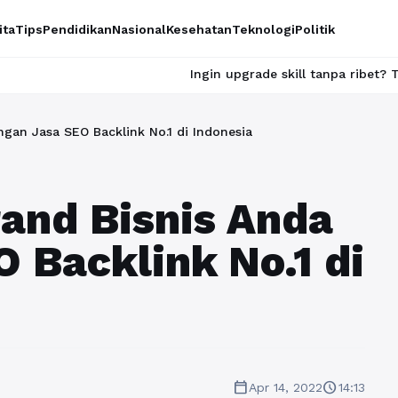
ita
Tips
Pendidikan
Nasional
Kesehatan
Teknologi
Politik
Ingin upgrade skill tanpa ribet? Temukan kelas ser
gan Jasa SEO Backlink No.1 di Indonesia
and Bisnis Anda
 Backlink No.1 di
calendar_today
schedule
Apr 14, 2022
14:13