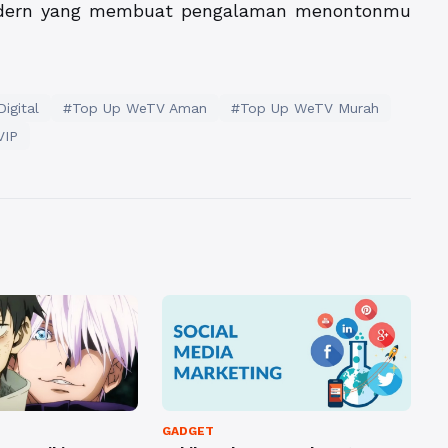
modern yang membuat pengalaman menontonmu
igital
#Top Up WeTV Aman
#Top Up WeTV Murah
VIP
GADGET