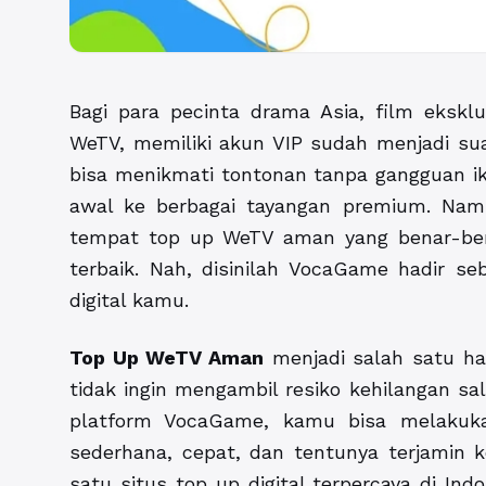
Bagi para pecinta drama Asia, film eksklus
WeTV, memiliki akun VIP sudah menjadi sua
bisa menikmati tontonan tanpa gangguan ikla
awal ke berbagai tayangan premium. Nam
tempat top up WeTV aman yang benar-ben
terbaik. Nah, disinilah VocaGame hadir s
digital kamu.
Top Up WeTV Aman
menjadi salah satu ha
tidak ingin mengambil resiko kehilangan sal
platform VocaGame, kamu bisa melakuk
sederhana, cepat, dan tentunya terjamin 
satu situs top up digital terpercaya di In