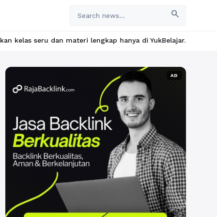
search
dan materi lengkap hanya di YukBelajar.com. Mulai langkah sukses
AD