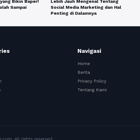
yang Bikin Baper!
Lebih Jauh Mengenal Tentang
olah Sampai
Social Media Marketing dan Hal
Penting di Dalamnya
ries
Navigasi
Home
Berita
n
Privacy Policy
n
Tentang Kami
com. All rights reserved.