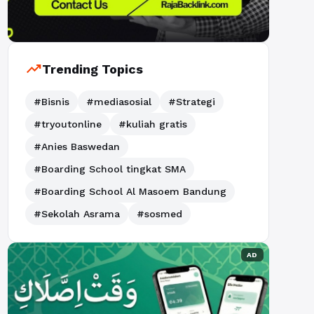
trending_up
Trending Topics
#Bisnis
#mediasosial
#Strategi
#tryoutonline
#kuliah gratis
#Anies Baswedan
#Boarding School tingkat SMA
#Boarding School Al Masoem Bandung
#Sekolah Asrama
#sosmed
AD