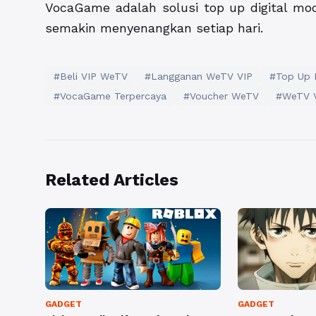
VocaGame adalah solusi top up digital 
semakin menyenangkan setiap hari.
#Beli VIP WeTV
#Langganan WeTV VIP
#Top Up D
#VocaGame Terpercaya
#Voucher WeTV
#WeTV 
Related Articles
GADGET
GADGET