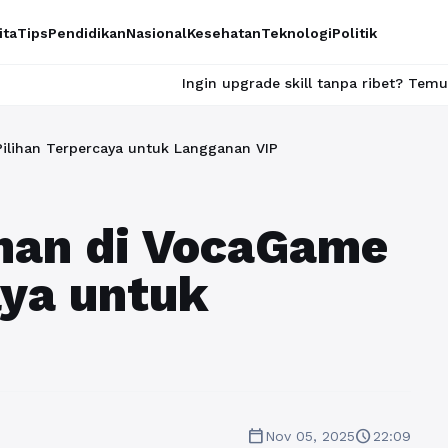
ita
Tips
Pendidikan
Nasional
Kesehatan
Teknologi
Politik
Ingin upgrade skill tanpa ribet? Temukan kelas seru 
lihan Terpercaya untuk Langganan VIP
man di VocaGame
aya untuk
calendar_today
schedule
Nov 05, 2025
22:09