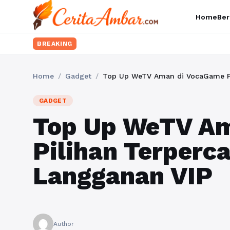
Home
Ber
BREAKING
Home
/
Gadget
/
Top Up WeTV Aman di VocaGame Pi
GADGET
Top Up WeTV A
Pilihan Terperc
Langganan VIP
Author