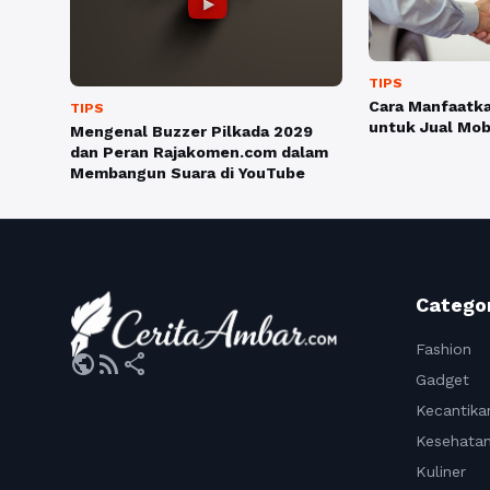
TIPS
Cara Manfaatk
TIPS
untuk Jual Mob
Mengenal Buzzer Pilkada 2029
dan Peran Rajakomen.com dalam
Membangun Suara di YouTube
Catego
Fashion
public
rss_feed
share
Gadget
Kecantika
Kesehata
Kuliner