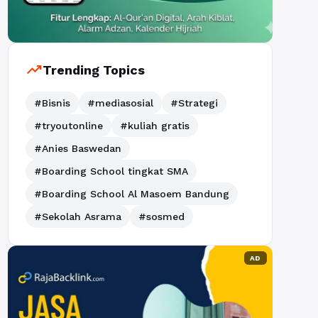
trending_up
Trending Topics
#Bisnis
#mediasosial
#Strategi
#tryoutonline
#kuliah gratis
#Anies Baswedan
#Boarding School tingkat SMA
#Boarding School Al Masoem Bandung
#Sekolah Asrama
#sosmed
AD