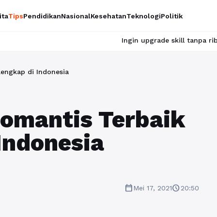
ita
Tips
Pendidikan
Nasional
Kesehatan
Teknologi
Politik
Ingin upgrade skill tanpa ribet? Temukan kela
Lengkap di Indonesia
omantis Terbaik
Indonesia
calendar_today
schedule
Mei 17, 2021
20:50