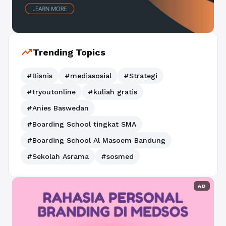
trending_up
Trending Topics
#Bisnis
#mediasosial
#Strategi
#tryoutonline
#kuliah gratis
#Anies Baswedan
#Boarding School tingkat SMA
#Boarding School Al Masoem Bandung
#Sekolah Asrama
#sosmed
AD