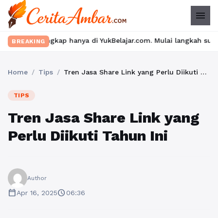
menu
engkap hanya di YukBelajar.com. Mulai langkah suksesmu hari ini!
BREAKING
Home
/
Tips
/
Tren Jasa Share Link yang Perlu Diikuti Tahun Ini
TIPS
Tren Jasa Share Link yang
Perlu Diikuti Tahun Ini
Author
calendar_today
schedule
Apr 16, 2025
06:36