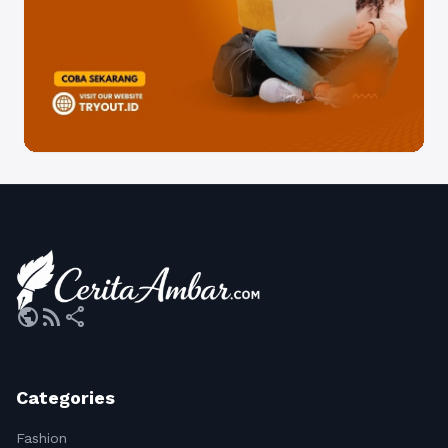
public
rss_feed
share
Categories
Fashion