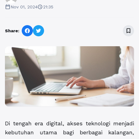
calendar_today
schedule
Nov 01, 2024
21:35
bookmark_border
Share:
Di tengah era digital, akses teknologi menjadi
kebutuhan utama bagi berbagai kalangan,