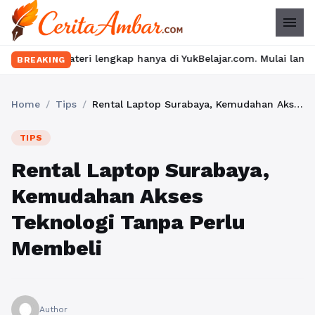
menu
ri lengkap hanya di YukBelajar.com. Mulai langkah suksesmu hari 
BREAKING
Home
/
Tips
/
Rental Laptop Surabaya, Kemudahan Akses Teknologi Tanpa Perlu Membeli
TIPS
Rental Laptop Surabaya,
Kemudahan Akses
Teknologi Tanpa Perlu
Membeli
Author