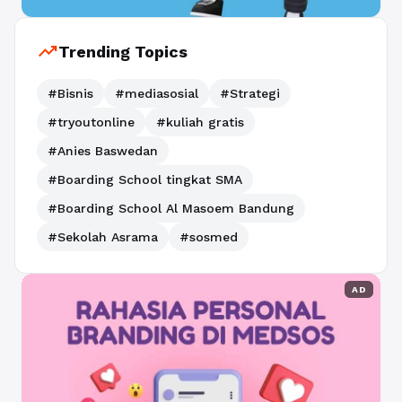
trending_up
Trending Topics
#Bisnis
#mediasosial
#Strategi
#tryoutonline
#kuliah gratis
#Anies Baswedan
#Boarding School tingkat SMA
#Boarding School Al Masoem Bandung
#Sekolah Asrama
#sosmed
AD