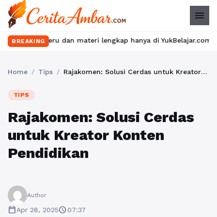
menu
ru dan materi lengkap hanya di YukBelajar.com. Mulai langkah su
BREAKING
Home
/
Tips
/
Rajakomen: Solusi Cerdas untuk Kreator Konten Pendidikan
TIPS
Rajakomen: Solusi Cerdas
untuk Kreator Konten
Pendidikan
Author
calendar_today
schedule
Apr 28, 2025
07:37