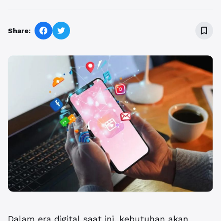
bookmark_border
Share:
Dalam era digital saat ini, kebutuhan akan