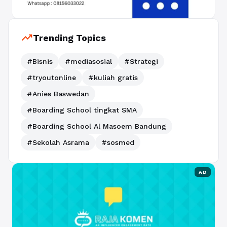
trending_up
Trending Topics
#Bisnis
#mediasosial
#Strategi
#tryoutonline
#kuliah gratis
#Anies Baswedan
#Boarding School tingkat SMA
#Boarding School Al Masoem Bandung
#Sekolah Asrama
#sosmed
AD