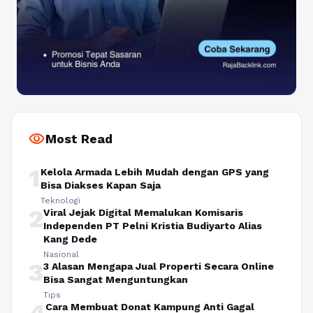
visibility
Most Read
1
Kelola Armada Lebih Mudah dengan GPS yang
Bisa Diakses Kapan Saja
Teknologi
2
Viral Jejak Digital Memalukan Komisaris
Independen PT Pelni Kristia Budiyarto Alias
Kang Dede
Nasional
3
3 Alasan Mengapa Jual Properti Secara Online
Bisa Sangat Menguntungkan
Tips
4
Cara Membuat Donat Kampung Anti Gagal