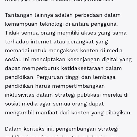
Tantangan lainnya adalah perbedaan dalam
kemampuan teknologi di antara pengguna.
Tidak semua orang memiliki akses yang sama
terhadap internet atau perangkat yang
memadai untuk mengakses konten di media
sosial. Ini menciptakan kesenjangan digital yang
dapat memperburuk ketidaksetaraan dalam
pendidikan. Perguruan tinggi dan lembaga
pendidikan harus mempertimbangkan
inklusivitas dalam strategi publikasi mereka di
sosial media agar semua orang dapat
mengambil manfaat dari konten yang dibagikan.
Dalam konteks ini, pengembangan strategi