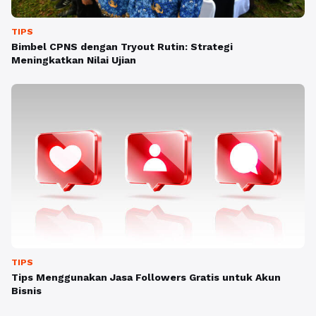
TIPS
Bimbel CPNS dengan Tryout Rutin: Strategi
Meningkatkan Nilai Ujian
TIPS
Tips Menggunakan Jasa Followers Gratis untuk Akun
Bisnis