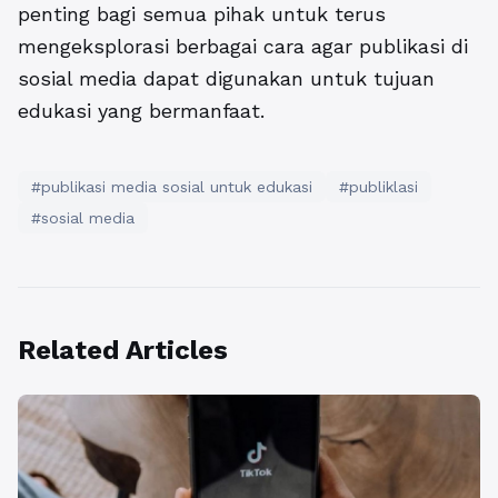
penting bagi semua pihak untuk terus
mengeksplorasi berbagai cara agar publikasi di
sosial media dapat digunakan untuk tujuan
edukasi yang bermanfaat.
#publikasi media sosial untuk edukasi
#publiklasi
#sosial media
Related Articles