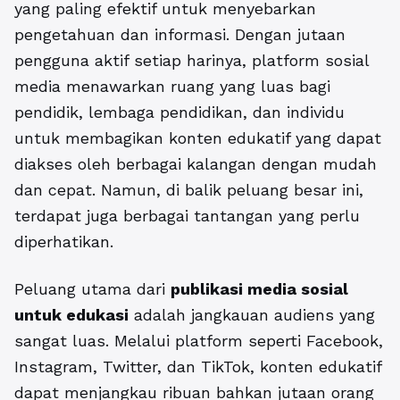
yang paling efektif untuk menyebarkan
pengetahuan dan informasi. Dengan jutaan
pengguna aktif setiap harinya, platform sosial
media menawarkan ruang yang luas bagi
pendidik, lembaga pendidikan, dan individu
untuk membagikan konten edukatif yang dapat
diakses oleh berbagai kalangan dengan mudah
dan cepat. Namun, di balik peluang besar ini,
terdapat juga berbagai tantangan yang perlu
diperhatikan.
Peluang utama dari
publikasi media sosial
untuk edukasi
adalah jangkauan audiens yang
sangat luas. Melalui platform seperti Facebook,
Instagram, Twitter, dan TikTok, konten edukatif
dapat menjangkau ribuan bahkan jutaan orang