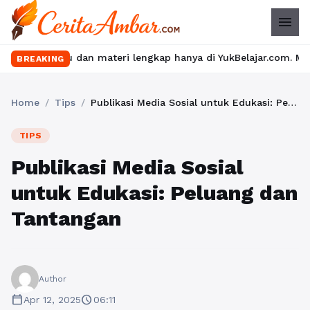
menu
 seru dan materi lengkap hanya di YukBelajar.com. Mulai langkah 
BREAKING
Home
/
Tips
/
Publikasi Media Sosial untuk Edukasi: Peluang dan Tantangan
TIPS
Publikasi Media Sosial
untuk Edukasi: Peluang dan
Tantangan
Author
calendar_today
schedule
Apr 12, 2025
06:11