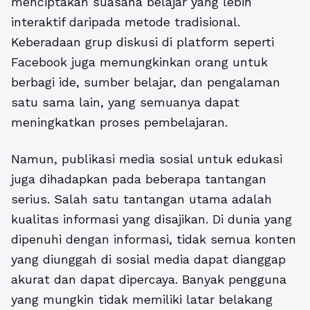
menciptakan suasana belajar yang lebih
interaktif daripada metode tradisional.
Keberadaan grup diskusi di platform seperti
Facebook juga memungkinkan orang untuk
berbagi ide, sumber belajar, dan pengalaman
satu sama lain, yang semuanya dapat
meningkatkan proses pembelajaran.
Namun, publikasi media sosial untuk edukasi
juga dihadapkan pada beberapa tantangan
serius. Salah satu tantangan utama adalah
kualitas informasi yang disajikan. Di dunia yang
dipenuhi dengan informasi, tidak semua konten
yang diunggah di sosial media dapat dianggap
akurat dan dapat dipercaya. Banyak pengguna
yang mungkin tidak memiliki latar belakang