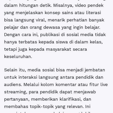
dalam hitungan detik. Misalnya, video pendek
yang menjelaskan konsep sains atau literasi
bisa langsung viral, menarik perhatian banyak
pelajar dan orang dewasa yang ingin belajar.
Dengan cara ini, publikasi di sosial media tidak
hanya terbatas kepada siswa di dalam kelas,
tetapi juga kepada masyarakat secara
keseluruhan.
Selain itu, media sosial bisa menjadi jembatan
untuk interaksi langsung antara pendidik dan
audiens. Melalui kolom komentar atau fitur live
streaming, para pendidik dapat menjawab
pertanyaan, memberikan klarifikasi, dan
membahas topik-topik yang relevan. Ini