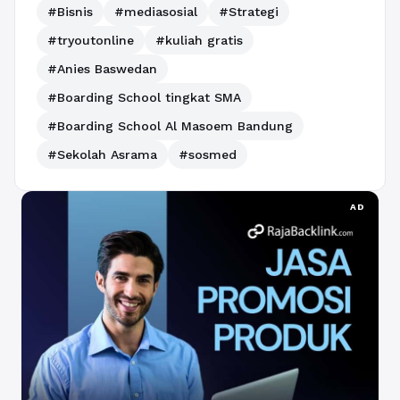
#Bisnis
#mediasosial
#Strategi
#tryoutonline
#kuliah gratis
#Anies Baswedan
#Boarding School tingkat SMA
#Boarding School Al Masoem Bandung
#Sekolah Asrama
#sosmed
AD