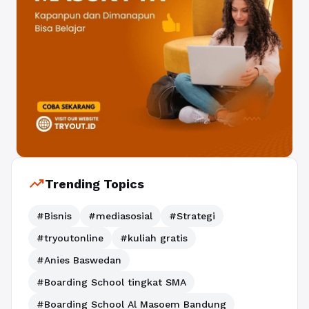
trending_up
Trending Topics
#Bisnis
#mediasosial
#Strategi
#tryoutonline
#kuliah gratis
#Anies Baswedan
#Boarding School tingkat SMA
#Boarding School Al Masoem Bandung