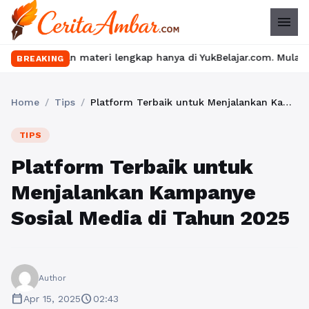
menu
n materi lengkap hanya di YukBelajar.com. Mulai langkah suksesm
BREAKING
Home
/
Tips
/
Platform Terbaik untuk Menjalankan Kampanye Sosial Media di Tahun 2025
TIPS
Platform Terbaik untuk
Menjalankan Kampanye
Sosial Media di Tahun 2025
Author
calendar_today
schedule
Apr 15, 2025
02:43