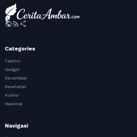
public
rss_feed
share
Categories
Fashion
Gadget
Kecantikan
Kesehatan
Kuliner
Nasional
Navigasi