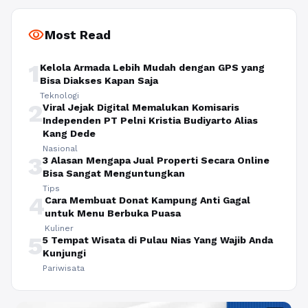
visibility
Most Read
1
Kelola Armada Lebih Mudah dengan GPS yang
Bisa Diakses Kapan Saja
Teknologi
2
Viral Jejak Digital Memalukan Komisaris
Independen PT Pelni Kristia Budiyarto Alias
Kang Dede
Nasional
3
3 Alasan Mengapa Jual Properti Secara Online
Bisa Sangat Menguntungkan
Tips
4
Cara Membuat Donat Kampung Anti Gagal
untuk Menu Berbuka Puasa
Kuliner
5
5 Tempat Wisata di Pulau Nias Yang Wajib Anda
Kunjungi
Pariwisata