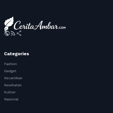
public
rss_feed
share
Categories
Fashion
Gadget
Kecantikan
Kesehatan
Kuliner
Nasional