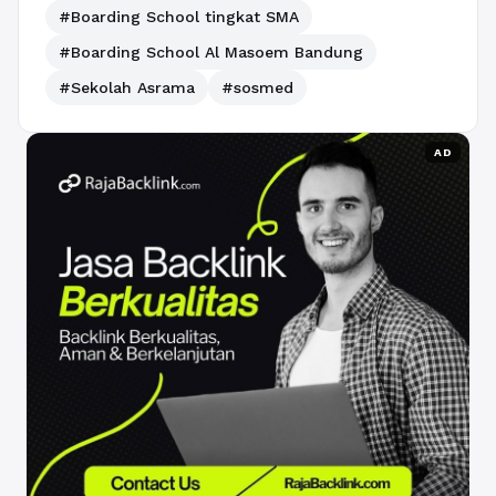
#Boarding School tingkat SMA
#Boarding School Al Masoem Bandung
#Sekolah Asrama
#sosmed
AD