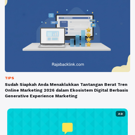
TIPS
Sudah Siapkah Anda Menaklukkan Tantangan Berat Tren
Online Marketing 2026 dalam Ekosistem Digital Berbasis
Generative Experience Marketing
AD