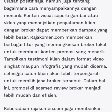
ulasan positif saja, namun juga tentang
bagaimana cara menyampaikannya dengan
menarik. Konten visual seperti gambar atau
video yang menonjolkan pengalaman klien
dengan broker dapat memberikan dampak yang
lebih besar. Rajakomen.com memberikan
berbagai fitur yang memungkinkan broker lokal
untuk membuat konten promosi yang menarik.
Tampilkan testimoni klien dalam format video
singkat maupun infografis yang mudah dicerna,
sehingga calon klien akan lebih terpengaruh
untuk memilih jasa broker tersebut. Dalam hal
ini, promosi di sosmed review broker menjadi
lebih mudah dan efisien.
Keberadaan rajakomen.com juga memberikan