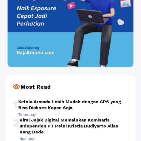
visibility
Most Read
1
Kelola Armada Lebih Mudah dengan GPS yang
Bisa Diakses Kapan Saja
Teknologi
2
Viral Jejak Digital Memalukan Komisaris
Independen PT Pelni Kristia Budiyarto Alias
Kang Dede
Nasional