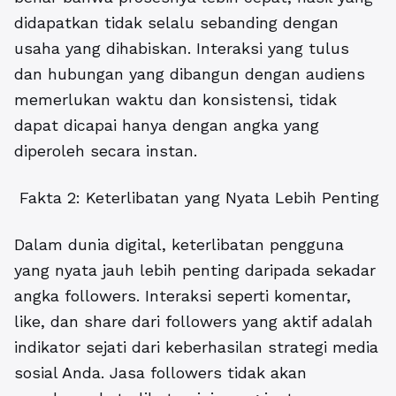
didapatkan tidak selalu sebanding dengan
usaha yang dihabiskan. Interaksi yang tulus
dan hubungan yang dibangun dengan audiens
memerlukan waktu dan konsistensi, tidak
dapat dicapai hanya dengan angka yang
diperoleh secara instan.
Fakta 2: Keterlibatan yang Nyata Lebih Penting
Dalam dunia digital, keterlibatan pengguna
yang nyata jauh lebih penting daripada sekadar
angka followers. Interaksi seperti komentar,
like, dan share dari followers yang aktif adalah
indikator sejati dari keberhasilan strategi media
sosial Anda. Jasa followers tidak akan