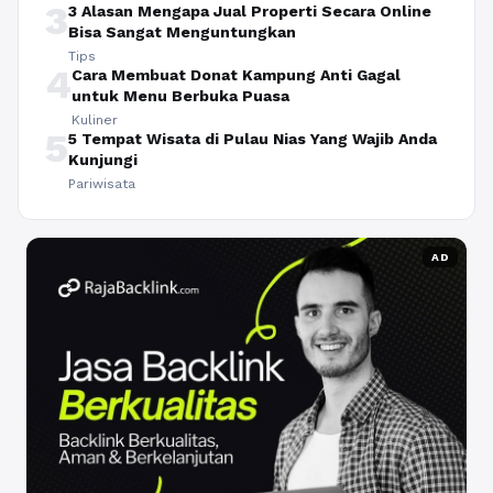
3
3 Alasan Mengapa Jual Properti Secara Online
Bisa Sangat Menguntungkan
Tips
4
Cara Membuat Donat Kampung Anti Gagal
untuk Menu Berbuka Puasa
Kuliner
5
5 Tempat Wisata di Pulau Nias Yang Wajib Anda
Kunjungi
Pariwisata
AD