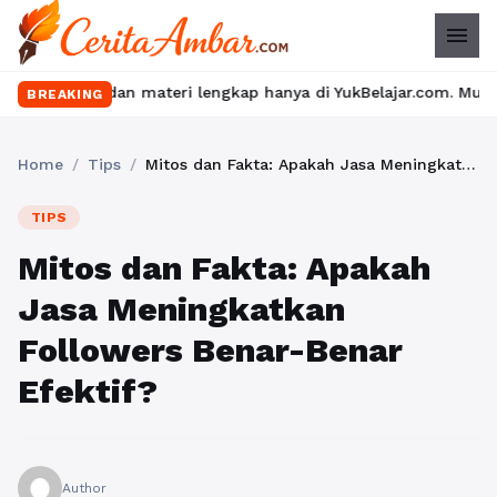
menu
u dan materi lengkap hanya di YukBelajar.com. Mulai langkah suk
BREAKING
Home
/
Tips
/
Mitos dan Fakta: Apakah Jasa Meningkatkan Followers Benar-Benar Efektif?
TIPS
Mitos dan Fakta: Apakah
Jasa Meningkatkan
Followers Benar-Benar
Efektif?
Author