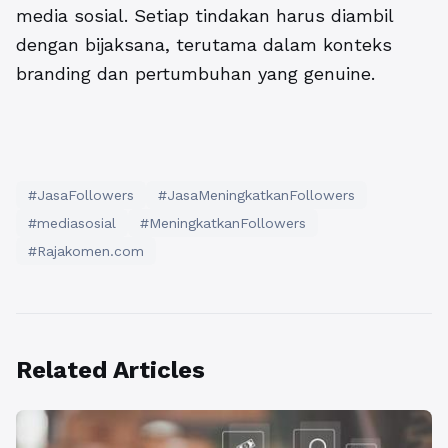
media sosial. Setiap tindakan harus diambil
dengan bijaksana, terutama dalam konteks
branding dan pertumbuhan yang genuine.
#JasaFollowers
#JasaMeningkatkanFollowers
#mediasosial
#MeningkatkanFollowers
#Rajakomen.com
Related Articles