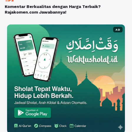
TIPS
Komentar Berkualitas dengan Harga Terbaik?
Rajakomen.com Jawabannya!
AD