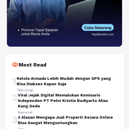
visibility
Most Read
1
Kelola Armada Lebih Mudah dengan GPS yang
Bisa Diakses Kapan Saja
Teknologi
2
Viral Jejak Digital Memalukan Komisaris
Independen PT Pelni Kristia Budiyarto Alias
Kang Dede
Nasional
3
3 Alasan Mengapa Jual Properti Secara Online
Bisa Sangat Menguntungkan
Tips