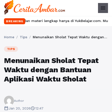
menu
dan materi lengkap hanya di YukBelajar.com. Mulai langkah sukse
BREAKING
Home
/
Tips
/
Menunaikan Sholat Tepat Waktu dengan Bantuan Aplikasi Waktu Sholat
TIPS
Menunaikan Sholat Tepat
Waktu dengan Bantuan
Aplikasi Waktu Sholat
Author
calendar_today
schedule
Jan 20, 2026
12:47