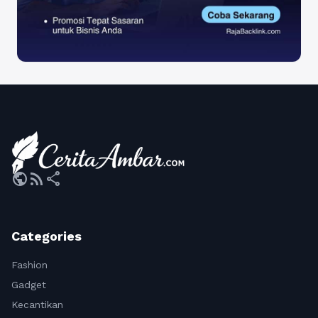
public
rss_feed
share
Categories
Fashion
Gadget
Kecantikan