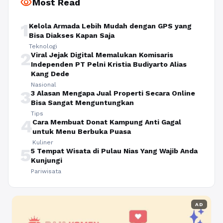
visibility
Most Read
1
Kelola Armada Lebih Mudah dengan GPS yang
Bisa Diakses Kapan Saja
Teknologi
2
Viral Jejak Digital Memalukan Komisaris
Independen PT Pelni Kristia Budiyarto Alias
Kang Dede
Nasional
3
3 Alasan Mengapa Jual Properti Secara Online
Bisa Sangat Menguntungkan
Tips
4
Cara Membuat Donat Kampung Anti Gagal
untuk Menu Berbuka Puasa
Kuliner
5
5 Tempat Wisata di Pulau Nias Yang Wajib Anda
Kunjungi
Pariwisata
AD