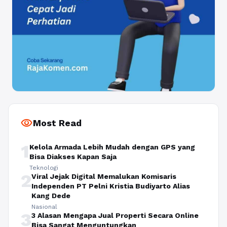
visibility
Most Read
1
Kelola Armada Lebih Mudah dengan GPS yang
Bisa Diakses Kapan Saja
Teknologi
2
Viral Jejak Digital Memalukan Komisaris
Independen PT Pelni Kristia Budiyarto Alias
Kang Dede
Nasional
3
3 Alasan Mengapa Jual Properti Secara Online
Bisa Sangat Menguntungkan