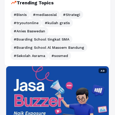
trending_up
Trending Topics
#Bisnis
#mediasosial
#Strategi
#tryoutonline
#kuliah gratis
#Anies Baswedan
#Boarding School tingkat SMA
#Boarding School Al Masoem Bandung
#Sekolah Asrama
#sosmed
AD