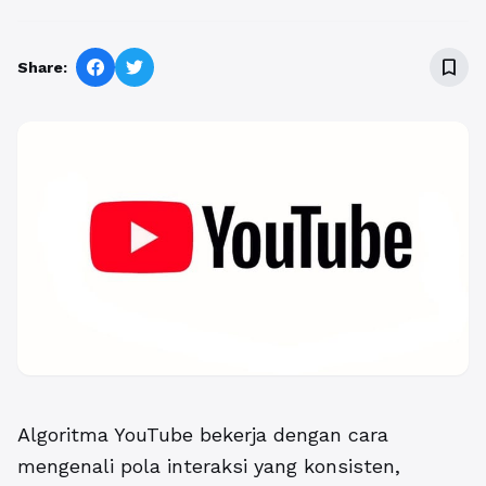
bookmark_border
Share:
Algoritma YouTube
bekerja dengan cara
mengenali pola interaksi yang konsisten,