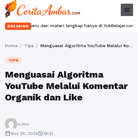
menu
s seru dan materi lengkap hanya di YukBelajar.com. Mulai langka
BREAKING
Home
/
Tips
/
Menguasai Algoritma YouTube Melalui Komentar Organik dan Like
TIPS
Menguasai Algoritma
YouTube Melalui Komentar
Organik dan Like
Author
calendar_today
schedule
Nov 25, 2025
19:31