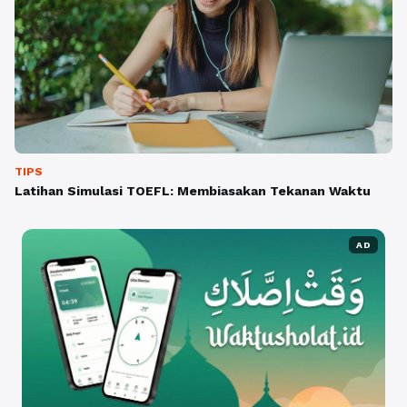
TIPS
Latihan Simulasi TOEFL: Membiasakan Tekanan Waktu
AD