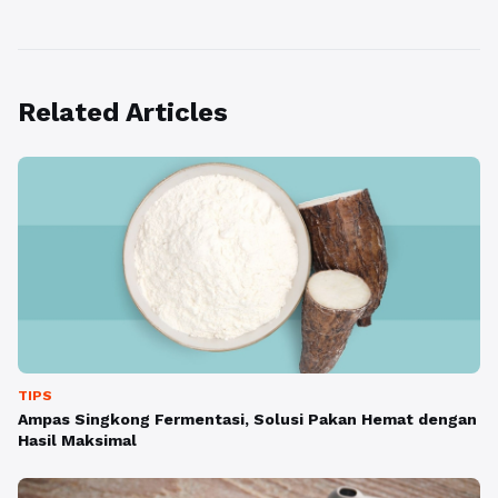
Related Articles
TIPS
Ampas Singkong Fermentasi, Solusi Pakan Hemat dengan
Hasil Maksimal