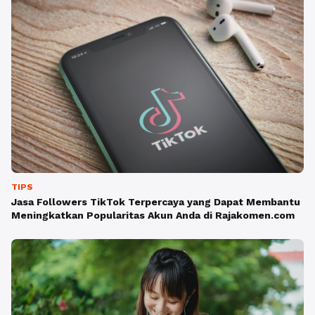
TIPS
Jasa Followers TikTok Terpercaya yang Dapat Membantu
Meningkatkan Popularitas Akun Anda di Rajakomen.com