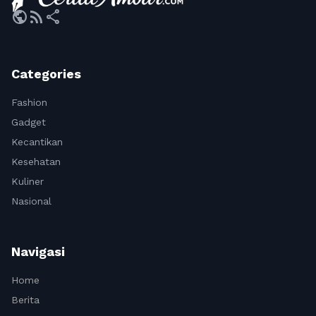
public
rss_feed
share
Categories
Fashion
Gadget
Kecantikan
Kesehatan
Kuliner
Nasional
Navigasi
Home
Berita