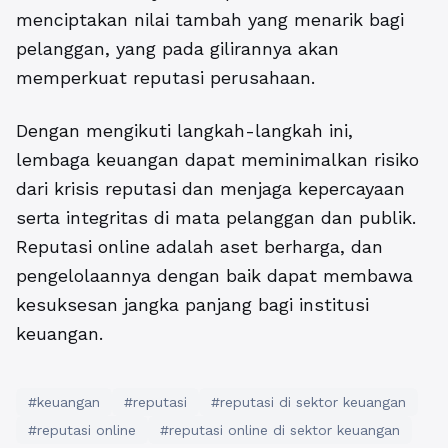
menciptakan nilai tambah yang menarik bagi
pelanggan, yang pada gilirannya akan
memperkuat reputasi perusahaan.
Dengan mengikuti langkah-langkah ini,
lembaga keuangan dapat meminimalkan risiko
dari krisis reputasi dan menjaga kepercayaan
serta integritas di mata pelanggan dan publik.
Reputasi online adalah aset berharga, dan
pengelolaannya dengan baik dapat membawa
kesuksesan jangka panjang bagi institusi
keuangan.
#keuangan
#reputasi
#reputasi di sektor keuangan
#reputasi online
#reputasi online di sektor keuangan