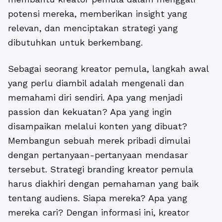
potensi mereka, memberikan insight yang
relevan, dan menciptakan strategi yang
dibutuhkan untuk berkembang.
Sebagai seorang kreator pemula, langkah awal
yang perlu diambil adalah mengenali dan
memahami diri sendiri. Apa yang menjadi
passion dan kekuatan? Apa yang ingin
disampaikan melalui konten yang dibuat?
Membangun sebuah merek pribadi dimulai
dengan pertanyaan-pertanyaan mendasar
tersebut. Strategi branding kreator pemula
harus diakhiri dengan pemahaman yang baik
tentang audiens. Siapa mereka? Apa yang
mereka cari? Dengan informasi ini, kreator