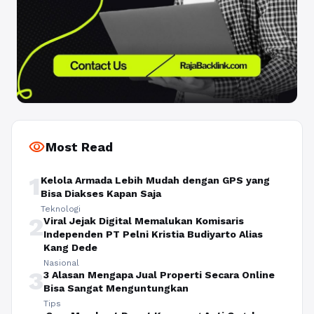
visibility
Most Read
1
Kelola Armada Lebih Mudah dengan GPS yang
Bisa Diakses Kapan Saja
Teknologi
2
Viral Jejak Digital Memalukan Komisaris
Independen PT Pelni Kristia Budiyarto Alias
Kang Dede
Nasional
3
3 Alasan Mengapa Jual Properti Secara Online
Bisa Sangat Menguntungkan
Tips