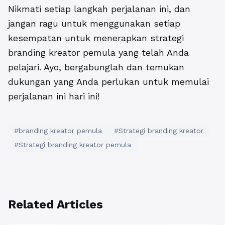
Nikmati setiap langkah perjalanan ini, dan
jangan ragu untuk menggunakan setiap
kesempatan untuk menerapkan strategi
branding kreator pemula yang telah Anda
pelajari. Ayo, bergabunglah dan temukan
dukungan yang Anda perlukan untuk memulai
perjalanan ini hari ini!
#branding kreator pemula
#Strategi branding kreator
#Strategi branding kreator pemula
Related Articles