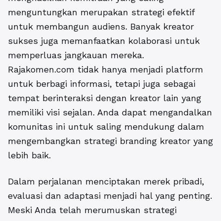
menguntungkan merupakan strategi efektif
untuk membangun audiens. Banyak kreator
sukses juga memanfaatkan kolaborasi untuk
memperluas jangkauan mereka.
Rajakomen.com tidak hanya menjadi platform
untuk berbagi informasi, tetapi juga sebagai
tempat berinteraksi dengan kreator lain yang
memiliki visi sejalan. Anda dapat mengandalkan
komunitas ini untuk saling mendukung dalam
mengembangkan strategi branding kreator yang
lebih baik.
Dalam perjalanan menciptakan merek pribadi,
evaluasi dan adaptasi menjadi hal yang penting.
Meski Anda telah merumuskan
strategi