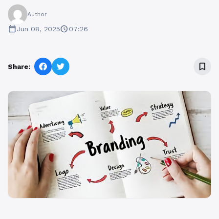
Author
calendar_today
schedule
Jun 08, 2025
07:26
bookmark_border
Share: