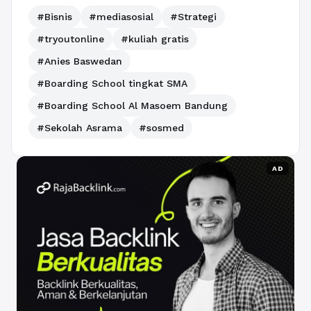
#Bisnis
#mediasosial
#Strategi
#tryoutonline
#kuliah gratis
#Anies Baswedan
#Boarding School tingkat SMA
#Boarding School Al Masoem Bandung
#Sekolah Asrama
#sosmed
AD