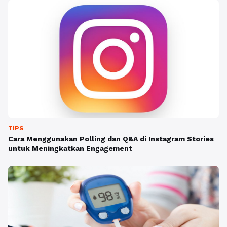
TIPS
Cara Menggunakan Polling dan Q&A di Instagram Stories
untuk Meningkatkan Engagement