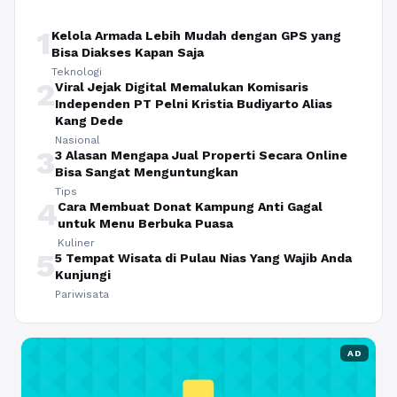
1
Kelola Armada Lebih Mudah dengan GPS yang
Bisa Diakses Kapan Saja
Teknologi
2
Viral Jejak Digital Memalukan Komisaris
Independen PT Pelni Kristia Budiyarto Alias
Kang Dede
Nasional
3
3 Alasan Mengapa Jual Properti Secara Online
Bisa Sangat Menguntungkan
Tips
4
Cara Membuat Donat Kampung Anti Gagal
untuk Menu Berbuka Puasa
Kuliner
5
5 Tempat Wisata di Pulau Nias Yang Wajib Anda
Kunjungi
Pariwisata
AD