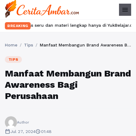
menu
kelas seru dan materi lengkap hanya di YukBelajar.com. Mulai la
BREAKING
Home
/
Tips
/
Manfaat Membangun Brand Awareness Bagi Perusahaan
TIPS
Manfaat Membangun Brand
Awareness Bagi
Perusahaan
Author
calendar_today
schedule
Jul 27, 2024
01:48