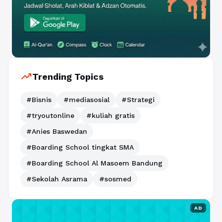
trending_up
Trending Topics
#Bisnis
#mediasosial
#Strategi
#tryoutonline
#kuliah gratis
#Anies Baswedan
#Boarding School tingkat SMA
#Boarding School Al Masoem Bandung
#Sekolah Asrama
#sosmed
AD