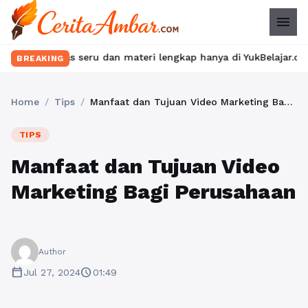
menu
as seru dan materi lengkap hanya di YukBelajar.com. Mulai langk
BREAKING
Home
/
Tips
/
Manfaat dan Tujuan Video Marketing Bagi Perusahaan
TIPS
Manfaat dan Tujuan Video
Marketing Bagi Perusahaan
Author
calendar_today
schedule
Jul 27, 2024
01:49