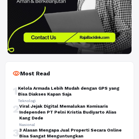
visibility
Most Read
1
Kelola Armada Lebih Mudah dengan GPS yang
Bisa Diakses Kapan Saja
Teknologi
2
Viral Jejak Digital Memalukan Komisaris
Independen PT Pelni Kristia Budiyarto Alias
Kang Dede
Nasional
3
3 Alasan Mengapa Jual Properti Secara Online
Bisa Sangat Menguntungkan