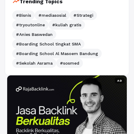
trending_up
Trending Topics
#Bisnis
#mediasosial
#Strategi
#tryoutonline
#kuliah gratis
#Anies Baswedan
#Boarding School tingkat SMA
#Boarding School Al Masoem Bandung
#Sekolah Asrama
#sosmed
AD