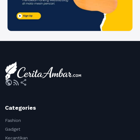
public
rss_feed
share
Categories
Fashion
Gadget
Kecantikan