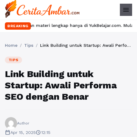
menu
dan materi lengkap hanya di YukBelajar.com. Mulai langkah sukse
BREAKING
Home
/
Tips
/
Link Building untuk Startup: Awali Performa SEO dengan Benar
TIPS
Link Building untuk
Startup: Awali Performa
SEO dengan Benar
Author
calendar_today
schedule
Apr 15, 2025
12:15