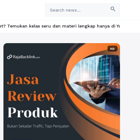
search
 seru dan materi lengkap hanya di YukBelajar.com. Mulai langkah
AD