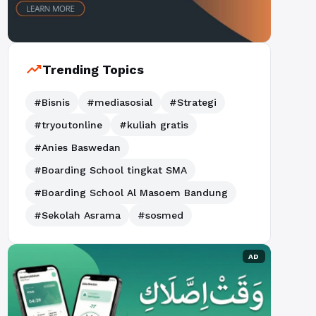
trending_up
Trending Topics
#Bisnis
#mediasosial
#Strategi
#tryoutonline
#kuliah gratis
#Anies Baswedan
#Boarding School tingkat SMA
#Boarding School Al Masoem Bandung
#Sekolah Asrama
#sosmed
AD