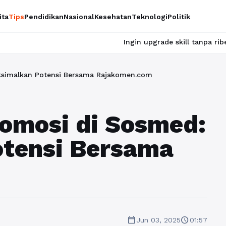
ita
Tips
Pendidikan
Nasional
Kesehatan
Teknologi
Politik
Ingin upgrade skill tanpa ribet? Temukan kelas
ksimalkan Potensi Bersama Rajakomen.com
omosi di Sosmed:
tensi Bersama
calendar_today
schedule
Jun 03, 2025
01:57