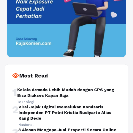
visibility
Most Read
1
Kelola Armada Lebih Mudah dengan GPS yang
Bisa Diakses Kapan Saja
Teknologi
2
Viral Jejak Digital Memalukan Komisaris
Independen PT Pelni Kristia Budiyarto Alias
Kang Dede
Nasional
3
3 Alasan Mengapa Jual Properti Secara Online