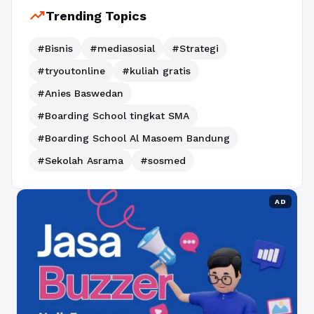
trending_up
Trending Topics
#Bisnis
#mediasosial
#Strategi
#tryoutonline
#kuliah gratis
#Anies Baswedan
#Boarding School tingkat SMA
#Boarding School Al Masoem Bandung
#Sekolah Asrama
#sosmed
AD