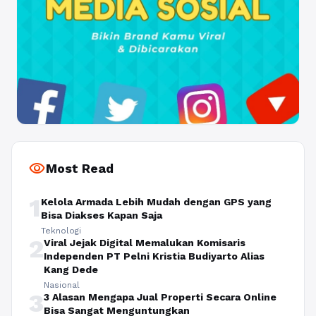
visibility
Most Read
1
Kelola Armada Lebih Mudah dengan GPS yang
Bisa Diakses Kapan Saja
Teknologi
2
Viral Jejak Digital Memalukan Komisaris
Independen PT Pelni Kristia Budiyarto Alias
Kang Dede
Nasional
3
3 Alasan Mengapa Jual Properti Secara Online
Bisa Sangat Menguntungkan