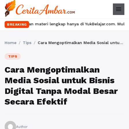
menu
 dan materi lengkap hanya di YukBelajar.com. Mulai langkah sukse
BREAKING
Home
/
Tips
/
Cara Mengoptimalkan Media Sosial untuk Bisnis Digital Tanpa Modal Besar Secara Efektif
TIPS
Cara Mengoptimalkan
Media Sosial untuk Bisnis
Digital Tanpa Modal Besar
Secara Efektif
Author