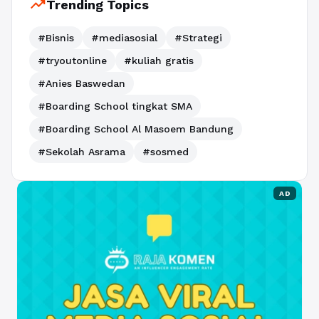
trending_up
Trending Topics
#Bisnis
#mediasosial
#Strategi
#tryoutonline
#kuliah gratis
#Anies Baswedan
#Boarding School tingkat SMA
#Boarding School Al Masoem Bandung
#Sekolah Asrama
#sosmed
AD