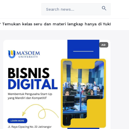
search
elas seru dan materi lengkap hanya di YukBelajar.com. Mulai lang
AD