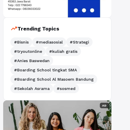
trending_up
Trending Topics
#Bisnis
#mediasosial
#Strategi
#tryoutonline
#kuliah gratis
#Anies Baswedan
#Boarding School tingkat SMA
#Boarding School Al Masoem Bandung
#Sekolah Asrama
#sosmed
AD