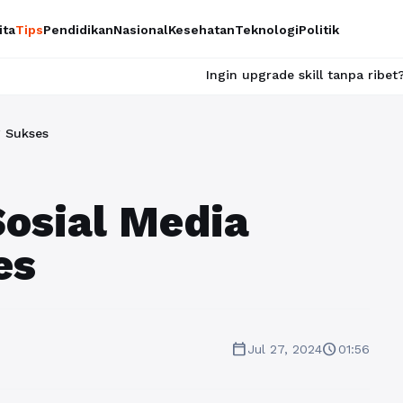
ita
Tips
Pendidikan
Nasional
Kesehatan
Teknologi
Politik
Ingin upgrade skill tanpa ribet? Temukan k
g Sukses
osial Media
es
calendar_today
schedule
Jul 27, 2024
01:56