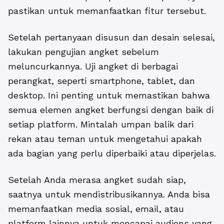
pastikan untuk memanfaatkan fitur tersebut.
Setelah pertanyaan disusun dan desain selesai,
lakukan pengujian angket sebelum
meluncurkannya. Uji angket di berbagai
perangkat, seperti smartphone, tablet, dan
desktop. Ini penting untuk memastikan bahwa
semua elemen angket berfungsi dengan baik di
setiap platform. Mintalah umpan balik dari
rekan atau teman untuk mengetahui apakah
ada bagian yang perlu diperbaiki atau diperjelas.
Setelah Anda merasa angket sudah siap,
saatnya untuk mendistribusikannya. Anda bisa
memanfaatkan media sosial, email, atau
platform lainnya untuk mencapai audiens yang