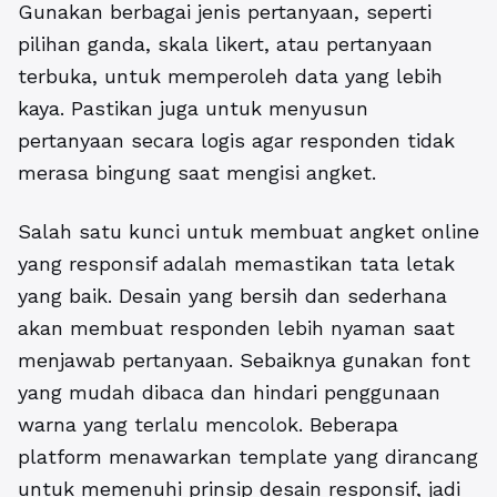
Gunakan berbagai jenis pertanyaan, seperti
pilihan ganda, skala likert, atau pertanyaan
terbuka, untuk memperoleh data yang lebih
kaya. Pastikan juga untuk menyusun
pertanyaan secara logis agar responden tidak
merasa bingung saat mengisi angket.
Salah satu kunci untuk membuat angket online
yang responsif adalah memastikan tata letak
yang baik. Desain yang bersih dan sederhana
akan membuat responden lebih nyaman saat
menjawab pertanyaan. Sebaiknya gunakan font
yang mudah dibaca dan hindari penggunaan
warna yang terlalu mencolok. Beberapa
platform menawarkan template yang dirancang
untuk memenuhi prinsip desain responsif, jadi