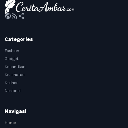
public
rss_feed
share
Categories
Fashion
Gadget
Kecantikan
Kesehatan
Kuliner
Nasional
Navigasi
Home