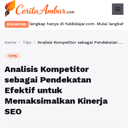
menu
gkap hanya di YukBelajar.com. Mulai langkah suksesmu hari ini! 
BREAKING
Home
/
Tips
/
Analisis Kompetitor sebagai Pendekatan Efektif untuk Memaksimalkan Kinerja SEO
TIPS
Analisis Kompetitor
sebagai Pendekatan
Efektif untuk
Memaksimalkan Kinerja
SEO