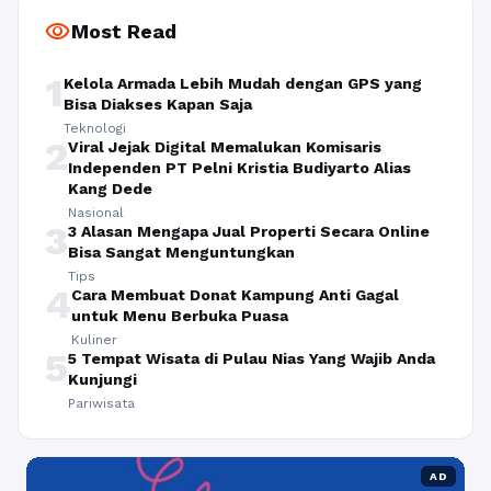
visibility
Most Read
1
Kelola Armada Lebih Mudah dengan GPS yang
Bisa Diakses Kapan Saja
Teknologi
2
Viral Jejak Digital Memalukan Komisaris
Independen PT Pelni Kristia Budiyarto Alias
Kang Dede
Nasional
3
3 Alasan Mengapa Jual Properti Secara Online
Bisa Sangat Menguntungkan
Tips
4
Cara Membuat Donat Kampung Anti Gagal
untuk Menu Berbuka Puasa
Kuliner
5
5 Tempat Wisata di Pulau Nias Yang Wajib Anda
Kunjungi
Pariwisata
AD