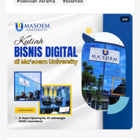
#Sekolah Asrama
#sosmed
AD