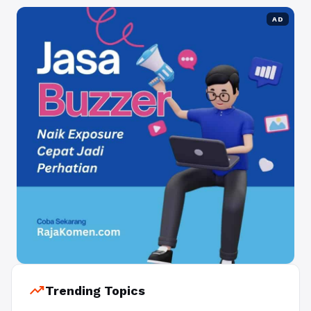
AD
trending_up
Trending Topics