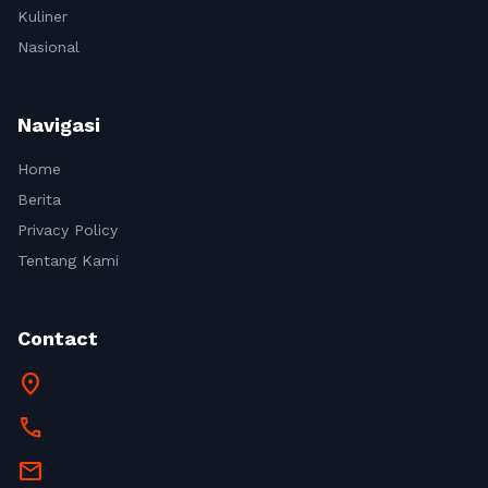
Kuliner
Nasional
Navigasi
Home
Berita
Privacy Policy
Tentang Kami
Contact
location_on
call
mail