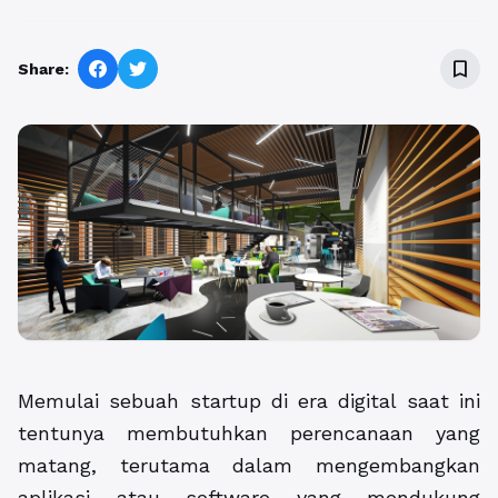
bookmark_border
Share:
Memulai sebuah startup di era digital saat ini
tentunya membutuhkan perencanaan yang
matang, terutama dalam mengembangkan
aplikasi atau software yang mendukung