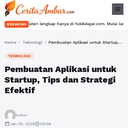
menu
eri lengkap hanya di YukBelajar.com. Mulai langkah suksesmu har
BREAKING
Home
/
Teknologi
/
Pembuatan Aplikasi untuk Startup, Tips dan Strategi Efektif
TEKNOLOGI
Pembuatan Aplikasi untuk
Startup, Tips dan Strategi
Efektif
Author
calendar_today
schedule
Jan 28, 2025
04:06