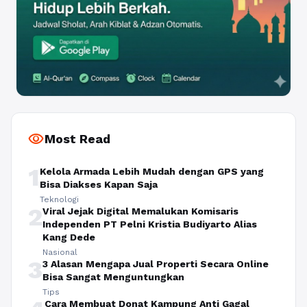
visibility
Most Read
1
Kelola Armada Lebih Mudah dengan GPS yang
Bisa Diakses Kapan Saja
Teknologi
2
Viral Jejak Digital Memalukan Komisaris
Independen PT Pelni Kristia Budiyarto Alias
Kang Dede
Nasional
3
3 Alasan Mengapa Jual Properti Secara Online
Bisa Sangat Menguntungkan
Tips
Cara Membuat Donat Kampung Anti Gagal