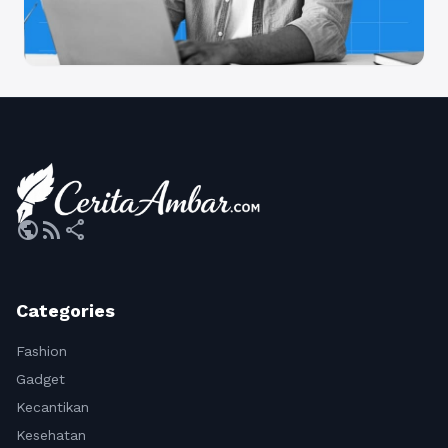
public
rss_feed
share
Categories
Fashion
Gadget
Kecantikan
Kesehatan