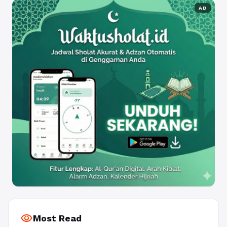
AD
visibility
Most Read