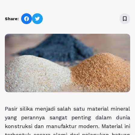
bookmark_border
Share:
Pasir silika menjadi salah satu material mineral
yang perannya sangat penting dalam dunia
konstruksi dan manufaktur modern. Material ini
terbentuk secara alami dari pelapukan batuan