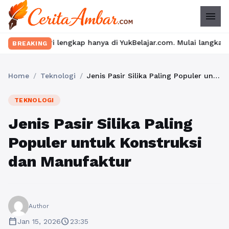
menu
lengkap hanya di YukBelajar.com. Mulai langkah suksesmu hari ini
BREAKING
Home
/
Teknologi
/
Jenis Pasir Silika Paling Populer untuk Konstruksi dan Manufaktur
TEKNOLOGI
Jenis Pasir Silika Paling
Populer untuk Konstruksi
dan Manufaktur
Author
calendar_today
schedule
Jan 15, 2026
23:35