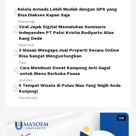
1
Kelola Armada Lebih Mudah dengan GPS yang
Bisa Diakses Kapan Saja
Teknologi
2
Viral Jejak Digital Memalukan Komisaris
Independen PT Pelni Kristia Budiyarto Alias
Kang Dede
Nasional
3
3 Alasan Mengapa Jual Properti Secara Online
Bisa Sangat Menguntungkan
Tips
4
Cara Membuat Donat Kampung Anti Gagal
untuk Menu Berbuka Puasa
Kuliner
5
5 Tempat Wisata di Pulau Nias Yang Wajib Anda
Kunjungi
Pariwisata
AD