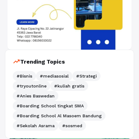
trending_up
Trending Topics
#Bisnis
#mediasosial
#Strategi
#tryoutonline
#kuliah gratis
#Anies Baswedan
#Boarding School tingkat SMA
#Boarding School Al Masoem Bandung
#Sekolah Asrama
#sosmed