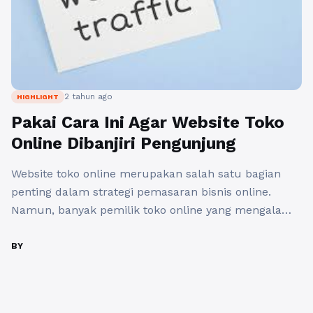
2 tahun ago
HIGHLIGHT
Pakai Cara Ini Agar Website Toko
Online Dibanjiri Pengunjung
Website toko online merupakan salah satu bagian
penting dalam strategi pemasaran bisnis online.
Namun, banyak pemilik toko online yang mengalami
kesulitan untuk meningkatkan jumlah pengunjung
yang mengakses website mereka secara teratur.
BY
Untuk mengatasi masalah ini, ada beberapa tips yang
bisa diterapkan agar website toko online dapat
dibanjiri pengunjung. Pertama, pastikan untuk