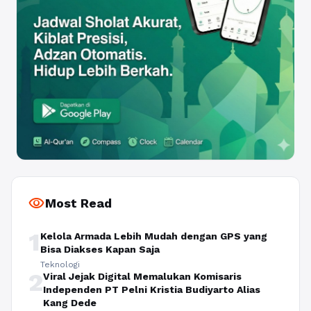
visibility
Most Read
1
Kelola Armada Lebih Mudah dengan GPS yang
Bisa Diakses Kapan Saja
Teknologi
2
Viral Jejak Digital Memalukan Komisaris
Independen PT Pelni Kristia Budiyarto Alias
Kang Dede