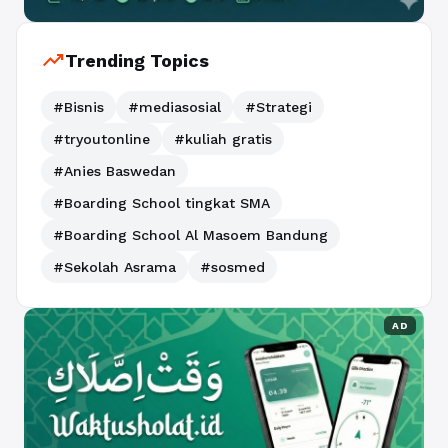
trending_up
Trending Topics
#Bisnis
#mediasosial
#Strategi
#tryoutonline
#kuliah gratis
#Anies Baswedan
#Boarding School tingkat SMA
#Boarding School Al Masoem Bandung
#Sekolah Asrama
#sosmed
AD