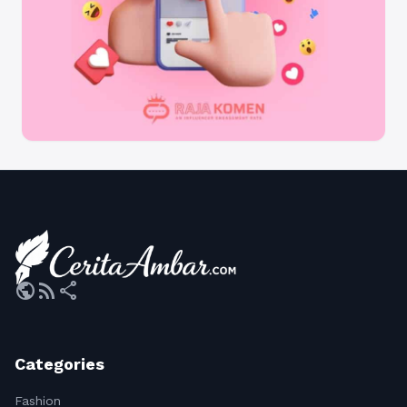
public
rss_feed
share
Categories
Fashion