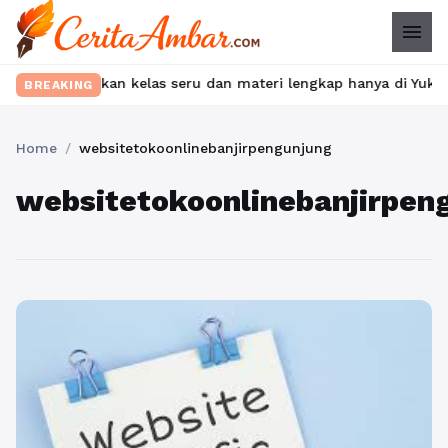
menu
? Temukan kelas seru dan materi lengkap hanya di YukBelajar.com.
BREAKING
Home
/
websitetokoonlinebanjirpengunjung
websitetokoonlinebanjirpen