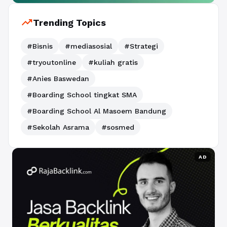
trending_up
Trending Topics
#Bisnis
#mediasosial
#Strategi
#tryoutonline
#kuliah gratis
#Anies Baswedan
#Boarding School tingkat SMA
#Boarding School Al Masoem Bandung
#Sekolah Asrama
#sosmed
AD