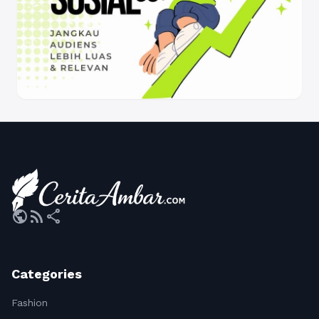
public
rss_feed
share
Categories
Fashion