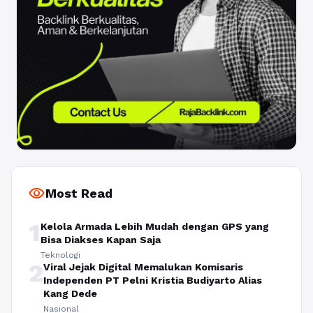
visibility
Most Read
1
Kelola Armada Lebih Mudah dengan GPS yang
Bisa Diakses Kapan Saja
Teknologi
2
Viral Jejak Digital Memalukan Komisaris
Independen PT Pelni Kristia Budiyarto Alias
Kang Dede
Nasional