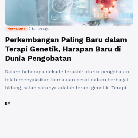
2 tahun ago
HIGHLIGHT
Perkembangan Paling Baru dalam
Terapi Genetik, Harapan Baru di
Dunia Pengobatan
Dalam beberapa dekade terakhir, dunia pengobatan
telah menyaksikan kemajuan pesat dalam berbagai
bidang, salah satunya adalah terapi genetik. Terapi
genetik merupakan metode inovatif yang melibatkan
pengubahan materi genetik seseorang untuk
BY
mengobati atau mencegah penyakit. Teknik ini
menawarkan harapan baru bagi pasien dengan
penyakit yang sebelumnya dianggap tidak dapat
disembuhkan. Apa Itu Terapi Genetik? Terapi genetik