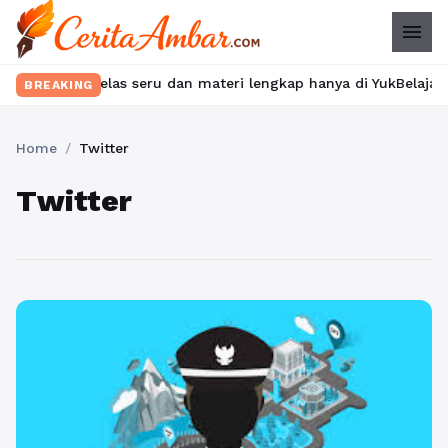
menu
ukan kelas seru dan materi lengkap hanya di YukBelajar.com. Mul
BREAKING
Home
/
Twitter
Twitter