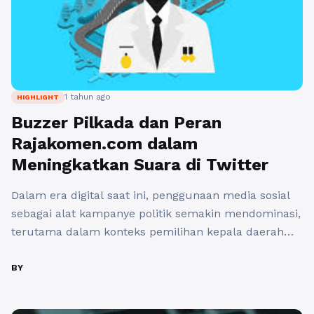
1 tahun ago
HIGHLIGHT
Buzzer Pilkada dan Peran
Rajakomen.com dalam
Meningkatkan Suara di Twitter
Dalam era digital saat ini, penggunaan media sosial
sebagai alat kampanye politik semakin mendominasi,
terutama dalam konteks pemilihan kepala daerah
(Pilkada). Salah satu fenomena yang cukup
mencolok adalah munculnya buzzer pilkada di
BY
Twitter. Buzzer ini berfungsi untuk menyebarluaskan
informasi, mempengaruhi opini publik, dan