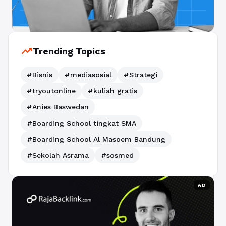
trending_up
Trending Topics
#Bisnis
#mediasosial
#Strategi
#tryoutonline
#kuliah gratis
#Anies Baswedan
#Boarding School tingkat SMA
#Boarding School Al Masoem Bandung
#Sekolah Asrama
#sosmed
AD