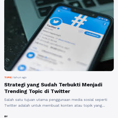
mendukung kandidat tertentu. Di tengah persaingan
yang ketat, platform seperti rajakomen.com dapat ...
Baca Selengkapnya
TIPS
2 tahun ago
Strategi yang Sudah Terbukti Menjadi
Trending Topic di Twitter
Salah satu tujuan utama penggunaan media sosial seperti
Twitter adalah untuk membuat konten atau topik yang
dibagikan menjadi viral atau trending. Dalam membuat
konten yang menjadi trending topic di Twitter, diperlukan
BY