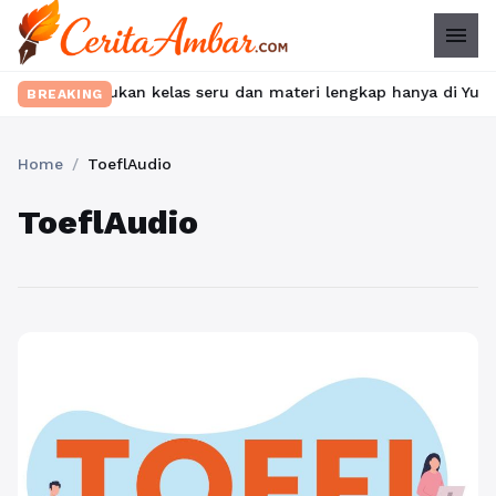
menu
et? Temukan kelas seru dan materi lengkap hanya di YukBelajar.c
BREAKING
Home
/
ToeflAudio
ToeflAudio