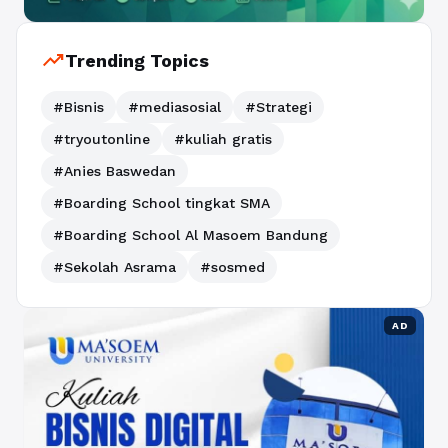
trending_up
Trending Topics
#Bisnis
#mediasosial
#Strategi
#tryoutonline
#kuliah gratis
#Anies Baswedan
#Boarding School tingkat SMA
#Boarding School Al Masoem Bandung
#Sekolah Asrama
#sosmed
AD