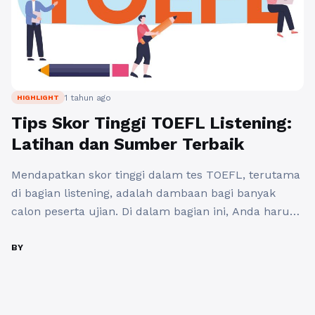
1 tahun ago
HIGHLIGHT
Tips Skor Tinggi TOEFL Listening:
Latihan dan Sumber Terbaik
Mendapatkan skor tinggi dalam tes TOEFL, terutama
di bagian listening, adalah dambaan bagi banyak
calon peserta ujian. Di dalam bagian ini, Anda harus
dapat memahami berbagai aksen dan konteks yang
beragam. Berikut adalah beberapa tips skor tinggi
BY
TOEFL dan latihan yang dapat membantu Anda
meraih skor tinggi TOEFL listening. 1. Pahami Format
TOEFL Listening Sebelum ...
Baca Selengkapnya