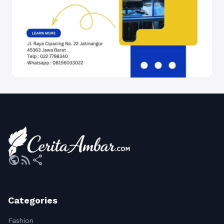
public
rss_feed
share
Categories
Fashion