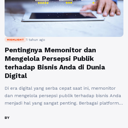
1 tahun ago
HIGHLIGHT
Pentingnya Memonitor dan
Mengelola Persepsi Publik
terhadap Bisnis Anda di Dunia
Digital
Di era digital yang serba cepat saat ini, memonitor
dan mengelola persepsi publik terhadap bisnis Anda
menjadi hal yang sangat penting. Berbagai platform
media sosial, situs review, serta forum diskusi dapat
dengan mudah memengaruhi pandangan konsumen
BY
terhadap merek Anda. Dengan kata lain, reputasi