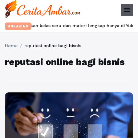
menu
? Temukan kelas seru dan materi lengkap hanya di YukBelajar.com
BREAKING
Home
/
reputasi online bagi bisnis
reputasi online bagi bisnis