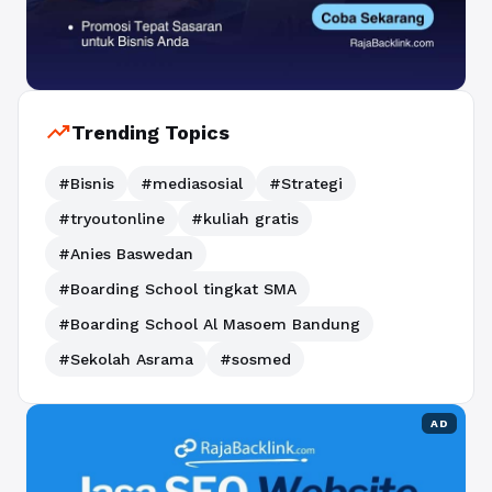
trending_up
Trending Topics
#Bisnis
#mediasosial
#Strategi
#tryoutonline
#kuliah gratis
#Anies Baswedan
#Boarding School tingkat SMA
#Boarding School Al Masoem Bandung
#Sekolah Asrama
#sosmed
AD