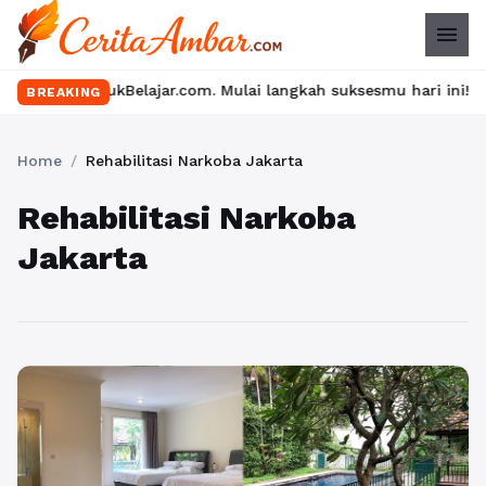
menu
a di YukBelajar.com. Mulai langkah suksesmu hari ini! • Mau lulu
BREAKING
Home
/
Rehabilitasi Narkoba Jakarta
Rehabilitasi Narkoba
Jakarta