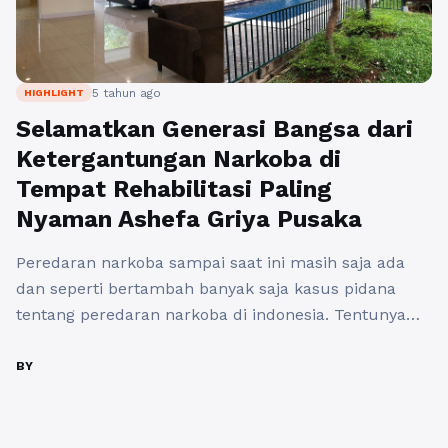
5 tahun ago
HIGHLIGHT
Selamatkan Generasi Bangsa dari
Ketergantungan Narkoba di
Tempat Rehabilitasi Paling
Nyaman Ashefa Griya Pusaka
Peredaran narkoba sampai saat ini masih saja ada
dan seperti bertambah banyak saja kasus pidana
tentang peredaran narkoba di indonesia. Tentunya
kita sebagai orang tua kita harus menjaga anak-anak
kita jangan sampai terjerumus kedalam dunia
BY
narkoba, apalagi memakai narkoba dan ikut
mengedarkannya. Tentu saja itu bukan hal yang baik
dan contoh yang buruk bagi generasi ...
Baca