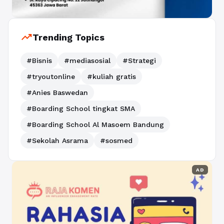
trending_up
Trending Topics
#Bisnis
#mediasosial
#Strategi
#tryoutonline
#kuliah gratis
#Anies Baswedan
#Boarding School tingkat SMA
#Boarding School Al Masoem Bandung
#Sekolah Asrama
#sosmed
AD