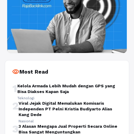
visibility
Most Read
1
Kelola Armada Lebih Mudah dengan GPS yang
Bisa Diakses Kapan Saja
Teknologi
2
Viral Jejak Digital Memalukan Komisaris
Independen PT Pelni Kristia Budiyarto Alias
Kang Dede
Nasional
3
3 Alasan Mengapa Jual Properti Secara Online
Bisa Sangat Menguntungkan