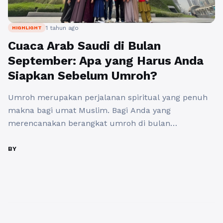
1 tahun ago
HIGHLIGHT
Cuaca Arab Saudi di Bulan
September: Apa yang Harus Anda
Siapkan Sebelum Umroh?
Umroh merupakan perjalanan spiritual yang penuh
makna bagi umat Muslim. Bagi Anda yang
merencanakan berangkat umroh di bulan
September, ada banyak keuntungan yang bisa
diperoleh, mulai dari cuaca yang relatif bersahabat
BY
hingga berbagai pilihan paket yang lebih fleksibel.
Bulan ini juga menjadi momen yang cocok bagi Anda
yang ingin menghindari keramaian musim haji
namun tetap ...
Baca Selengkapnya