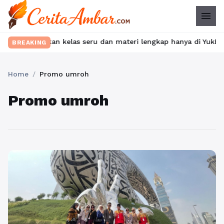
menu
t? Temukan kelas seru dan materi lengkap hanya di YukBelajar.com
BREAKING
Home
/
Promo umroh
Promo umroh