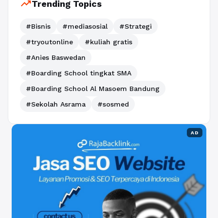
trending_up
Trending Topics
#Bisnis
#mediasosial
#Strategi
#tryoutonline
#kuliah gratis
#Anies Baswedan
#Boarding School tingkat SMA
#Boarding School Al Masoem Bandung
#Sekolah Asrama
#sosmed
AD