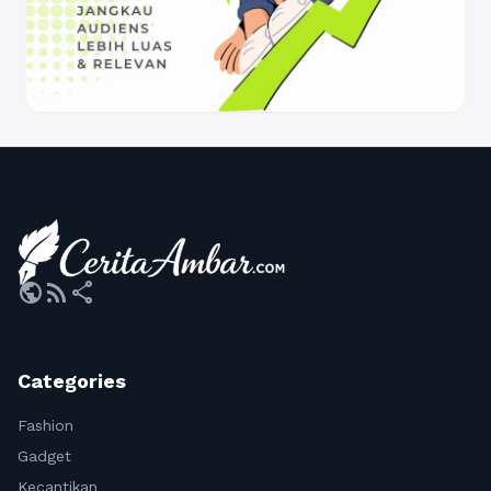
public
rss_feed
share
Categories
Fashion
Gadget
Kecantikan