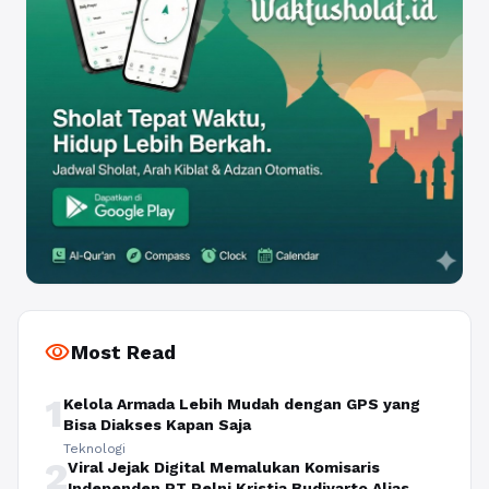
visibility
Most Read
1
Kelola Armada Lebih Mudah dengan GPS yang
Bisa Diakses Kapan Saja
Teknologi
2
Viral Jejak Digital Memalukan Komisaris
Independen PT Pelni Kristia Budiyarto Alias