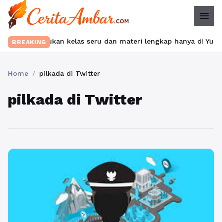
menu
et? Temukan kelas seru dan materi lengkap hanya di YukBelajar.c
BREAKING
Home
/
pilkada di Twitter
pilkada di Twitter