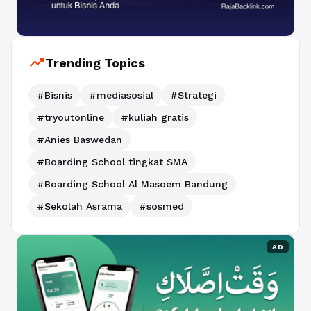
trending_up
Trending Topics
#Bisnis
#mediasosial
#Strategi
#tryoutonline
#kuliah gratis
#Anies Baswedan
#Boarding School tingkat SMA
#Boarding School Al Masoem Bandung
#Sekolah Asrama
#sosmed
AD