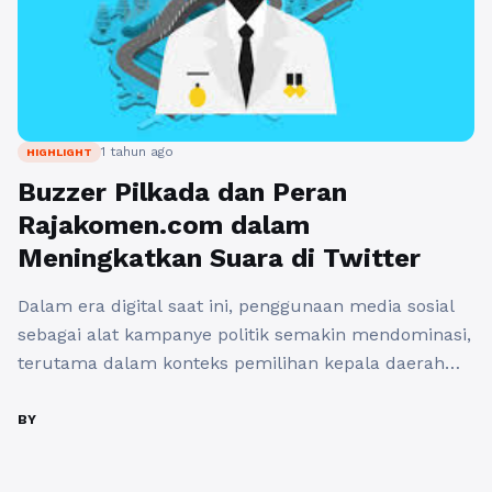
1 tahun ago
HIGHLIGHT
Buzzer Pilkada dan Peran
Rajakomen.com dalam
Meningkatkan Suara di Twitter
Dalam era digital saat ini, penggunaan media sosial
sebagai alat kampanye politik semakin mendominasi,
terutama dalam konteks pemilihan kepala daerah
(Pilkada). Salah satu fenomena yang cukup
mencolok adalah munculnya buzzer pilkada di
BY
Twitter. Buzzer ini berfungsi untuk menyebarluaskan
informasi, mempengaruhi opini publik, dan