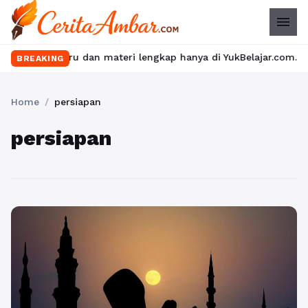
menu
s seru dan materi lengkap hanya di YukBelajar.com. Mulai langka
BREAKING
Home
/
persiapan
persiapan