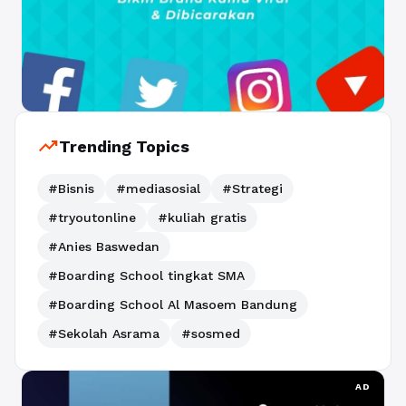
trending_up
Trending Topics
#Bisnis
#mediasosial
#Strategi
#tryoutonline
#kuliah gratis
#Anies Baswedan
#Boarding School tingkat SMA
#Boarding School Al Masoem Bandung
#Sekolah Asrama
#sosmed
AD