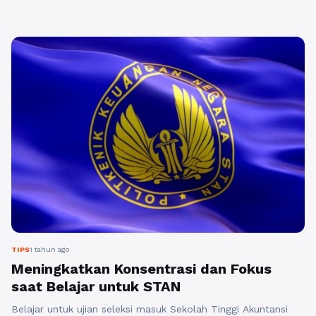
berkarir yang menarik. Namun, untuk meraih impian tersebut,
persiapan yang matang sangatlah diperlukan. Salah satu
metode yang dapat membantu dalam persiapan adalah
mengikuti bimbingan belajar (bimbel) ...
Baca Selengkapnya
TIPS
1 tahun ago
Meningkatkan Konsentrasi dan Fokus
saat Belajar untuk STAN
Belajar untuk ujian seleksi masuk Sekolah Tinggi Akuntansi